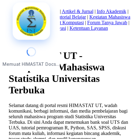
Beranda
|
Tentang Kami
|
Artikel & Jurnal
|
Info Akademik
|
Mata Kuliah Statistika
|
Tutorial Belajar
|
Kegiatan Mahasiswa
|
Struktur Himpunan
|
Alat Komputasi
|
Forum Tanya Jawab
|
Kebijakan Privasi
|
Ketentuan Layanan
HIMASTAT UT -
Memuat HIMASTAT Docs...
Himpunan Mahasiswa
Statistika Universitas
Terbuka
Selamat datang di portal resmi HIMASTAT UT, wadah
komunikasi, berbagi informasi, dan media pembelajaran bagi
seluruh mahasiswa program studi Statistika Universitas
Terbuka. Di sini Anda dapat menemukan bank soal UTS dan
UAS, tutorial pemrograman R, Python, SAS, SPSS, diskusi
forum mata kuliah, informasi kegiatan bincang akademik,
tracer study alumni, dan profil kepengurusan.