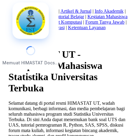
Beranda
|
Tentang Kami
|
Artikel & Jurnal
|
Info Akademik
|
Mata Kuliah Statistika
|
Tutorial Belajar
|
Kegiatan Mahasiswa
|
Struktur Himpunan
|
Alat Komputasi
|
Forum Tanya Jawab
|
Kebijakan Privasi
|
Ketentuan Layanan
HIMASTAT UT -
Memuat HIMASTAT Docs...
Himpunan Mahasiswa
Statistika Universitas
Terbuka
Selamat datang di portal resmi HIMASTAT UT, wadah
komunikasi, berbagi informasi, dan media pembelajaran bagi
seluruh mahasiswa program studi Statistika Universitas
Terbuka. Di sini Anda dapat menemukan bank soal UTS dan
UAS, tutorial pemrograman R, Python, SAS, SPSS, diskusi
forum mata kuliah, informasi kegiatan bincang akademik,
tracer study alumni, dan profil kepengurusan.