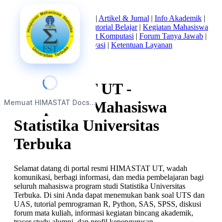
Beranda
|
Tentang Kami
|
Artikel & Jurnal
|
Info Akademik
|
Mata Kuliah Statistika
|
Tutorial Belajar
|
Kegiatan Mahasiswa
|
Struktur Himpunan
|
Alat Komputasi
|
Forum Tanya Jawab
|
Kebijakan Privasi
|
Ketentuan Layanan
HIMASTAT UT -
Memuat HIMASTAT Docs...
Himpunan Mahasiswa
Statistika Universitas
Terbuka
Selamat datang di portal resmi HIMASTAT UT, wadah
komunikasi, berbagi informasi, dan media pembelajaran bagi
seluruh mahasiswa program studi Statistika Universitas
Terbuka. Di sini Anda dapat menemukan bank soal UTS dan
UAS, tutorial pemrograman R, Python, SAS, SPSS, diskusi
forum mata kuliah, informasi kegiatan bincang akademik,
tracer study alumni, dan profil kepengurusan.