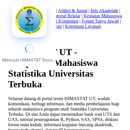
Beranda
|
Tentang Kami
|
Artikel & Jurnal
|
Info Akademik
|
Mata Kuliah Statistika
|
Tutorial Belajar
|
Kegiatan Mahasiswa
|
Struktur Himpunan
|
Alat Komputasi
|
Forum Tanya Jawab
|
Kebijakan Privasi
|
Ketentuan Layanan
HIMASTAT UT -
Memuat HIMASTAT Docs...
Himpunan Mahasiswa
Statistika Universitas
Terbuka
Selamat datang di portal resmi HIMASTAT UT, wadah
komunikasi, berbagi informasi, dan media pembelajaran bagi
seluruh mahasiswa program studi Statistika Universitas
Terbuka. Di sini Anda dapat menemukan bank soal UTS dan
UAS, tutorial pemrograman R, Python, SAS, SPSS, diskusi
forum mata kuliah, informasi kegiatan bincang akademik,
tracer study alumni, dan profil kepengurusan.