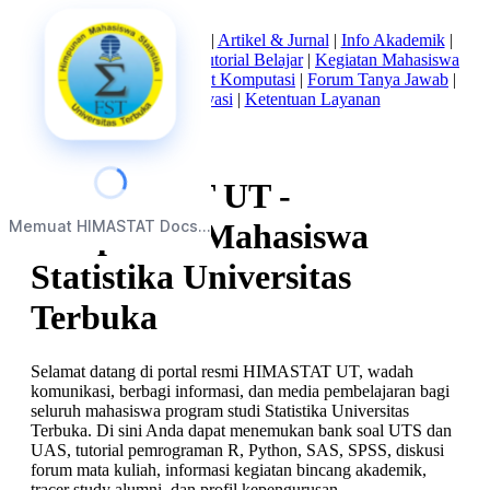
Beranda
|
Tentang Kami
|
Artikel & Jurnal
|
Info Akademik
|
Mata Kuliah Statistika
|
Tutorial Belajar
|
Kegiatan Mahasiswa
|
Struktur Himpunan
|
Alat Komputasi
|
Forum Tanya Jawab
|
Kebijakan Privasi
|
Ketentuan Layanan
HIMASTAT UT -
Memuat HIMASTAT Docs...
Himpunan Mahasiswa
Statistika Universitas
Terbuka
Selamat datang di portal resmi HIMASTAT UT, wadah
komunikasi, berbagi informasi, dan media pembelajaran bagi
seluruh mahasiswa program studi Statistika Universitas
Terbuka. Di sini Anda dapat menemukan bank soal UTS dan
UAS, tutorial pemrograman R, Python, SAS, SPSS, diskusi
forum mata kuliah, informasi kegiatan bincang akademik,
tracer study alumni, dan profil kepengurusan.