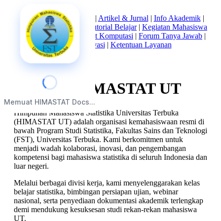
Beranda
|
Tentang Kami
|
Artikel & Jurnal
|
Info Akademik
|
Mata Kuliah Statistika
|
Tutorial Belajar
|
Kegiatan Mahasiswa
|
Struktur Himpunan
|
Alat Komputasi
|
Forum Tanya Jawab
|
Kebijakan Privasi
|
Ketentuan Layanan
Tentang HIMASTAT UT
Memuat HIMASTAT Docs...
Himpunan Mahasiswa Statistika Universitas Terbuka
(HIMASTAT UT) adalah organisasi kemahasiswaan resmi di
bawah Program Studi Statistika, Fakultas Sains dan Teknologi
(FST), Universitas Terbuka. Kami berkomitmen untuk
menjadi wadah kolaborasi, inovasi, dan pengembangan
kompetensi bagi mahasiswa statistika di seluruh Indonesia dan
luar negeri.
Melalui berbagai divisi kerja, kami menyelenggarakan kelas
belajar statistika, bimbingan persiapan ujian, webinar
nasional, serta penyediaan dokumentasi akademik terlengkap
demi mendukung kesuksesan studi rekan-rekan mahasiswa
UT.