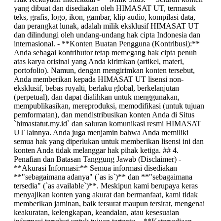
yang dibuat dan disediakan oleh HIMASAT UT, termasuk
teks, grafis, logo, ikon, gambar, klip audio, kompilasi data,
dan perangkat lunak, adalah milik eksklusif HIMASAT UT
dan dilindungi oleh undang-undang hak cipta Indonesia dan
internasional. - **Konten Buatan Pengguna (Kontribusi):**
Anda sebagai kontributor tetap memegang hak cipta penuh
atas karya orisinal yang Anda kirimkan (artikel, materi,
portofolio). Namun, dengan mengirimkan konten tersebut,
Anda memberikan kepada HIMASAT UT lisensi non-
eksklusif, bebas royalti, berlaku global, berkelanjutan
(perpetual), dan dapat dialihkan untuk menggunakan,
mempublikasikan, mereproduksi, memodifikasi (untuk tujuan
pemformatan), dan mendistribusikan konten Anda di Situs
`himastatut.my.id` dan saluran komunikasi resmi HIMASAT
UT lainnya. Anda juga menjamin bahwa Anda memiliki
semua hak yang diperlukan untuk memberikan lisensi ini dan
konten Anda tidak melanggar hak pihak ketiga. ## 4.
Penafian dan Batasan Tanggung Jawab (Disclaimer) -
**Akurasi Informasi:** Semua informasi disediakan
**"sebagaimana adanya" (`as is`)** dan **"sebagaimana
tersedia" (`as available`)**. Meskipun kami berupaya keras
menyajikan konten yang akurat dan bermanfaat, kami tidak
memberikan jaminan, baik tersurat maupun tersirat, mengenai
keakuratan, kelengkapan, keandalan, atau kesesuaian