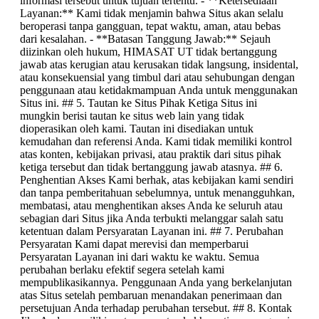
informasi tersebut untuk tujuan tertentu. - **Ketersediaan
Layanan:** Kami tidak menjamin bahwa Situs akan selalu
beroperasi tanpa gangguan, tepat waktu, aman, atau bebas
dari kesalahan. - **Batasan Tanggung Jawab:** Sejauh
diizinkan oleh hukum, HIMASAT UT tidak bertanggung
jawab atas kerugian atau kerusakan tidak langsung, insidental,
atau konsekuensial yang timbul dari atau sehubungan dengan
penggunaan atau ketidakmampuan Anda untuk menggunakan
Situs ini. ## 5. Tautan ke Situs Pihak Ketiga Situs ini
mungkin berisi tautan ke situs web lain yang tidak
dioperasikan oleh kami. Tautan ini disediakan untuk
kemudahan dan referensi Anda. Kami tidak memiliki kontrol
atas konten, kebijakan privasi, atau praktik dari situs pihak
ketiga tersebut dan tidak bertanggung jawab atasnya. ## 6.
Penghentian Akses Kami berhak, atas kebijakan kami sendiri
dan tanpa pemberitahuan sebelumnya, untuk menangguhkan,
membatasi, atau menghentikan akses Anda ke seluruh atau
sebagian dari Situs jika Anda terbukti melanggar salah satu
ketentuan dalam Persyaratan Layanan ini. ## 7. Perubahan
Persyaratan Kami dapat merevisi dan memperbarui
Persyaratan Layanan ini dari waktu ke waktu. Semua
perubahan berlaku efektif segera setelah kami
mempublikasikannya. Penggunaan Anda yang berkelanjutan
atas Situs setelah pembaruan menandakan penerimaan dan
persetujuan Anda terhadap perubahan tersebut. ## 8. Kontak