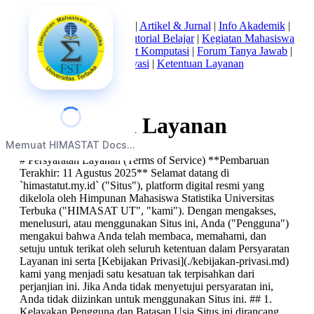
Beranda
|
Tentang Kami
|
Artikel & Jurnal
|
Info Akademik
|
Mata Kuliah Statistika
|
Tutorial Belajar
|
Kegiatan Mahasiswa
|
Struktur Himpunan
|
Alat Komputasi
|
Forum Tanya Jawab
|
Kebijakan Privasi
|
Ketentuan Layanan
Persyaratan Layanan
Memuat HIMASTAT Docs...
# Persyaratan Layanan (Terms of Service) **Pembaruan
Terakhir: 11 Agustus 2025** Selamat datang di
`himastatut.my.id` ("Situs"), platform digital resmi yang
dikelola oleh Himpunan Mahasiswa Statistika Universitas
Terbuka ("HIMASAT UT", "kami"). Dengan mengakses,
menelusuri, atau menggunakan Situs ini, Anda ("Pengguna")
mengakui bahwa Anda telah membaca, memahami, dan
setuju untuk terikat oleh seluruh ketentuan dalam Persyaratan
Layanan ini serta [Kebijakan Privasi](./kebijakan-privasi.md)
kami yang menjadi satu kesatuan tak terpisahkan dari
perjanjian ini. Jika Anda tidak menyetujui persyaratan ini,
Anda tidak diizinkan untuk menggunakan Situs ini. ## 1.
Kelayakan Pengguna dan Batasan Usia Situs ini dirancang