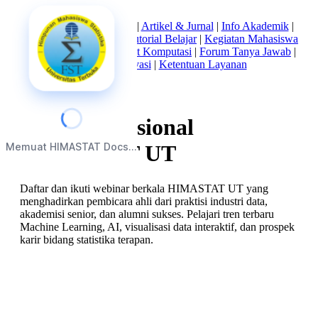
Beranda
|
Tentang Kami
|
Artikel & Jurnal
|
Info Akademik
|
Mata Kuliah Statistika
|
Tutorial Belajar
|
Kegiatan Mahasiswa
|
Struktur Himpunan
|
Alat Komputasi
|
Forum Tanya Jawab
|
Kebijakan Privasi
|
Ketentuan Layanan
Webinar Nasional
Memuat HIMASTAT Docs...
HIMASTAT UT
Daftar dan ikuti webinar berkala HIMASTAT UT yang
menghadirkan pembicara ahli dari praktisi industri data,
akademisi senior, dan alumni sukses. Pelajari tren terbaru
Machine Learning, AI, visualisasi data interaktif, dan prospek
karir bidang statistika terapan.