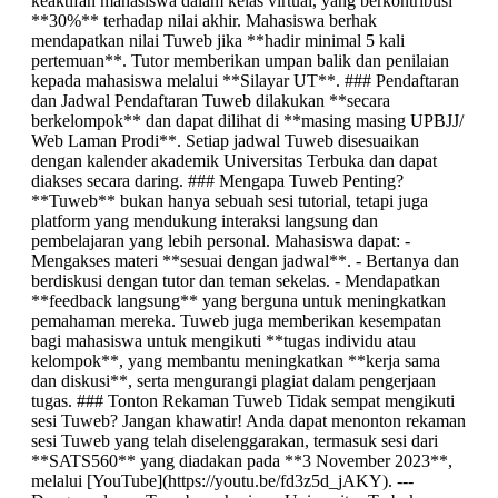
keaktifan mahasiswa dalam kelas virtual, yang berkontribusi
**30%** terhadap nilai akhir. Mahasiswa berhak
mendapatkan nilai Tuweb jika **hadir minimal 5 kali
pertemuan**. Tutor memberikan umpan balik dan penilaian
kepada mahasiswa melalui **Silayar UT**. ### Pendaftaran
dan Jadwal Pendaftaran Tuweb dilakukan **secara
berkelompok** dan dapat dilihat di **masing masing UPBJJ/
Web Laman Prodi**. Setiap jadwal Tuweb disesuaikan
dengan kalender akademik Universitas Terbuka dan dapat
diakses secara daring. ### Mengapa Tuweb Penting?
**Tuweb** bukan hanya sebuah sesi tutorial, tetapi juga
platform yang mendukung interaksi langsung dan
pembelajaran yang lebih personal. Mahasiswa dapat: -
Mengakses materi **sesuai dengan jadwal**. - Bertanya dan
berdiskusi dengan tutor dan teman sekelas. - Mendapatkan
**feedback langsung** yang berguna untuk meningkatkan
pemahaman mereka. Tuweb juga memberikan kesempatan
bagi mahasiswa untuk mengikuti **tugas individu atau
kelompok**, yang membantu meningkatkan **kerja sama
dan diskusi**, serta mengurangi plagiat dalam pengerjaan
tugas. ### Tonton Rekaman Tuweb Tidak sempat mengikuti
sesi Tuweb? Jangan khawatir! Anda dapat menonton rekaman
sesi Tuweb yang telah diselenggarakan, termasuk sesi dari
**SATS560** yang diadakan pada **3 November 2023**,
melalui [YouTube](https://youtu.be/fd3z5d_jAKY). ---