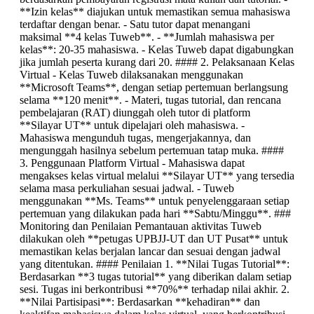
**Izin kelas** diajukan untuk memastikan semua mahasiswa
terdaftar dengan benar. - Satu tutor dapat menangani
maksimal **4 kelas Tuweb**. - **Jumlah mahasiswa per
kelas**: 20-35 mahasiswa. - Kelas Tuweb dapat digabungkan
jika jumlah peserta kurang dari 20. #### 2. Pelaksanaan Kelas
Virtual - Kelas Tuweb dilaksanakan menggunakan
**Microsoft Teams**, dengan setiap pertemuan berlangsung
selama **120 menit**. - Materi, tugas tutorial, dan rencana
pembelajaran (RAT) diunggah oleh tutor di platform
**Silayar UT** untuk dipelajari oleh mahasiswa. -
Mahasiswa mengunduh tugas, mengerjakannya, dan
mengunggah hasilnya sebelum pertemuan tatap muka. ####
3. Penggunaan Platform Virtual - Mahasiswa dapat
mengakses kelas virtual melalui **Silayar UT** yang tersedia
selama masa perkuliahan sesuai jadwal. - Tuweb
menggunakan **Ms. Teams** untuk penyelenggaraan setiap
pertemuan yang dilakukan pada hari **Sabtu/Minggu**. ###
Monitoring dan Penilaian Pemantauan aktivitas Tuweb
dilakukan oleh **petugas UPBJJ-UT dan UT Pusat** untuk
memastikan kelas berjalan lancar dan sesuai dengan jadwal
yang ditentukan. #### Penilaian 1. **Nilai Tugas Tutorial**:
Berdasarkan **3 tugas tutorial** yang diberikan dalam setiap
sesi. Tugas ini berkontribusi **70%** terhadap nilai akhir. 2.
**Nilai Partisipasi**: Berdasarkan **kehadiran** dan