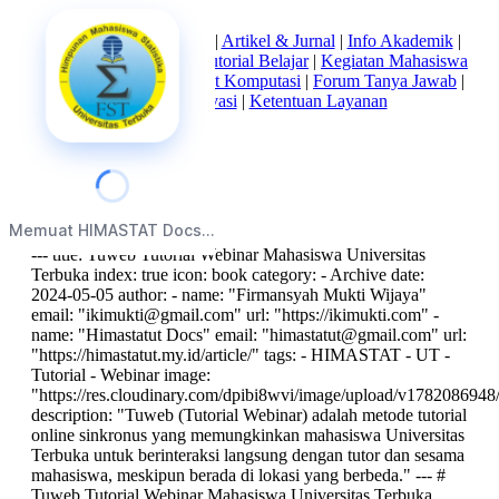
Beranda
|
Tentang Kami
|
Artikel & Jurnal
|
Info Akademik
|
Mata Kuliah Statistika
|
Tutorial Belajar
|
Kegiatan Mahasiswa
|
Struktur Himpunan
|
Alat Komputasi
|
Forum Tanya Jawab
|
Kebijakan Privasi
|
Ketentuan Layanan
index
Memuat HIMASTAT Docs...
--- title: Tuweb Tutorial Webinar Mahasiswa Universitas
Terbuka index: true icon: book category: - Archive date:
2024-05-05 author: - name: "Firmansyah Mukti Wijaya"
email: "
ikimukti@gmail.com
" url: "https://ikimukti.com" -
name: "Himastatut Docs" email: "
himastatut@gmail.com
" url:
"https://himastatut.my.id/article/" tags: - HIMASTAT - UT -
Tutorial - Webinar image:
"https://res.cloudinary.com/dpibi8wvi/image/upload/v1782086948
description: "Tuweb (Tutorial Webinar) adalah metode tutorial
online sinkronus yang memungkinkan mahasiswa Universitas
Terbuka untuk berinteraksi langsung dengan tutor dan sesama
mahasiswa, meskipun berada di lokasi yang berbeda." --- #
Tuweb Tutorial Webinar Mahasiswa Universitas Terbuka