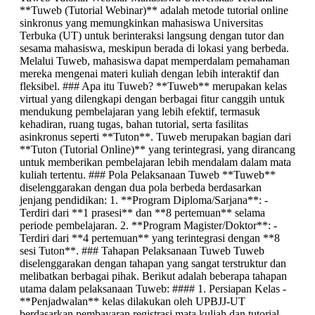
**Tuweb (Tutorial Webinar)** adalah metode tutorial online
sinkronus yang memungkinkan mahasiswa Universitas
Terbuka (UT) untuk berinteraksi langsung dengan tutor dan
sesama mahasiswa, meskipun berada di lokasi yang berbeda.
Melalui Tuweb, mahasiswa dapat memperdalam pemahaman
mereka mengenai materi kuliah dengan lebih interaktif dan
fleksibel. ### Apa itu Tuweb? **Tuweb** merupakan kelas
virtual yang dilengkapi dengan berbagai fitur canggih untuk
mendukung pembelajaran yang lebih efektif, termasuk
kehadiran, ruang tugas, bahan tutorial, serta fasilitas
asinkronus seperti **Tuton**. Tuweb merupakan bagian dari
**Tuton (Tutorial Online)** yang terintegrasi, yang dirancang
untuk memberikan pembelajaran lebih mendalam dalam mata
kuliah tertentu. ### Pola Pelaksanaan Tuweb **Tuweb**
diselenggarakan dengan dua pola berbeda berdasarkan
jenjang pendidikan: 1. **Program Diploma/Sarjana**: -
Terdiri dari **1 prasesi** dan **8 pertemuan** selama
periode pembelajaran. 2. **Program Magister/Doktor**: -
Terdiri dari **4 pertemuan** yang terintegrasi dengan **8
sesi Tuton**. ### Tahapan Pelaksanaan Tuweb Tuweb
diselenggarakan dengan tahapan yang sangat terstruktur dan
melibatkan berbagai pihak. Berikut adalah beberapa tahapan
utama dalam pelaksanaan Tuweb: #### 1. Persiapan Kelas -
**Penjadwalan** kelas dilakukan oleh UPBJJ-UT
berdasarkan pembayaran registrasi mata kuliah dan tutorial. -