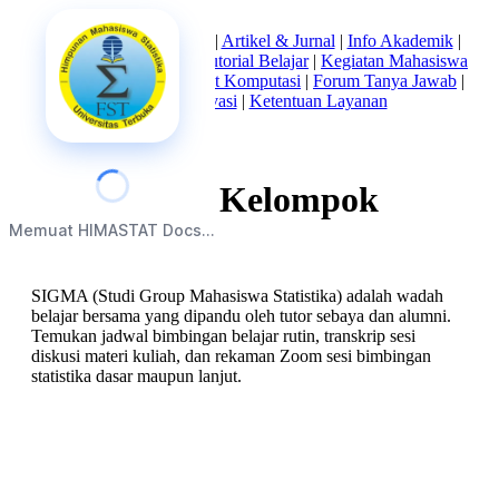
Beranda
|
Tentang Kami
|
Artikel & Jurnal
|
Info Akademik
|
Mata Kuliah Statistika
|
Tutorial Belajar
|
Kegiatan Mahasiswa
|
Struktur Himpunan
|
Alat Komputasi
|
Forum Tanya Jawab
|
Kebijakan Privasi
|
Ketentuan Layanan
Sesi Belajar Kelompok
Memuat HIMASTAT Docs...
SIGMA
SIGMA (Studi Group Mahasiswa Statistika) adalah wadah
belajar bersama yang dipandu oleh tutor sebaya dan alumni.
Temukan jadwal bimbingan belajar rutin, transkrip sesi
diskusi materi kuliah, dan rekaman Zoom sesi bimbingan
statistika dasar maupun lanjut.