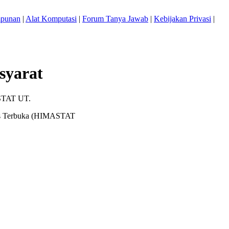
mpunan
|
Alat Komputasi
|
Forum Tanya Jawab
|
Kebijakan Privasi
|
syarat
ASTAT UT.
itas Terbuka (HIMASTAT