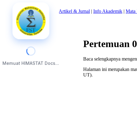
Beranda
|
Tentang Kami
|
Artikel & Jurnal
|
Info Akademik
|
Mata 
Pertemuan 0
Baca selengkapnya mengen
Memuat HIMASTAT Docs...
Halaman ini merupakan mate
UT).