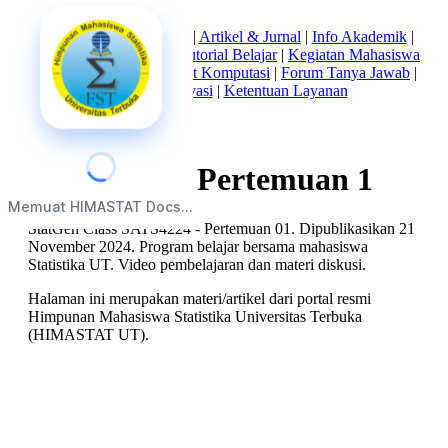
Beranda
|
Tentang Kami
|
Artikel & Jurnal
|
Info Akademik
|
Mata Kuliah Statistika
|
Tutorial Belajar
|
Kegiatan Mahasiswa
|
Struktur Himpunan
|
Alat Komputasi
|
Forum Tanya Jawab
|
Kebijakan Privasi
|
Ketentuan Layanan
SATS4224 - Pertemuan 1
Memuat HIMASTAT Docs...
StatGen Class SATS4224 - Pertemuan 01. Dipublikasikan 21
November 2024. Program belajar bersama mahasiswa
Statistika UT. Video pembelajaran dan materi diskusi.
Halaman ini merupakan materi/artikel dari portal resmi
Himpunan Mahasiswa Statistika Universitas Terbuka
(HIMASTAT UT).