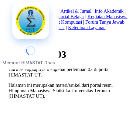
Beranda
|
Tentang Kami
|
Artikel & Jurnal
|
Info Akademik
|
Mata Kuliah Statistika
|
Tutorial Belajar
|
Kegiatan Mahasiswa
|
Struktur Himpunan
|
Alat Komputasi
|
Forum Tanya Jawab
|
Kebijakan Privasi
|
Ketentuan Layanan
pertemuan 03
Memuat HIMASTAT Docs...
Baca selengkapnya mengenai pertemuan 03 di portal
HIMASTAT UT.
Halaman ini merupakan materi/artikel dari portal resmi
Himpunan Mahasiswa Statistika Universitas Terbuka
(HIMASTAT UT).