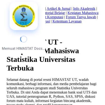
Beranda
|
Tentang Kami
|
Artikel & Jurnal
|
Info Akademik
|
Mata Kuliah Statistika
|
Tutorial Belajar
|
Kegiatan Mahasiswa
|
Struktur Himpunan
|
Alat Komputasi
|
Forum Tanya Jawab
|
Kebijakan Privasi
|
Ketentuan Layanan
HIMASTAT UT -
Memuat HIMASTAT Docs...
Himpunan Mahasiswa
Statistika Universitas
Terbuka
Selamat datang di portal resmi HIMASTAT UT, wadah
komunikasi, berbagi informasi, dan media pembelajaran bagi
seluruh mahasiswa program studi Statistika Universitas
Terbuka. Di sini Anda dapat menemukan bank soal UTS dan
UAS, tutorial pemrograman R, Python, SAS, SPSS, diskusi
forum mata kuliah, informasi kegiatan bincang akademik,
tracer study alumni, dan profil kepengurusan.