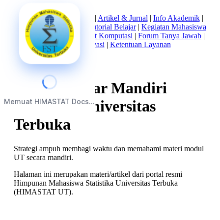
Beranda
|
Tentang Kami
|
Artikel & Jurnal
|
Info Akademik
|
Mata Kuliah Statistika
|
Tutorial Belajar
|
Kegiatan Mahasiswa
|
Struktur Himpunan
|
Alat Komputasi
|
Forum Tanya Jawab
|
Kebijakan Privasi
|
Ketentuan Layanan
5 Tips Belajar Mandiri
Memuat HIMASTAT Docs...
Sukses di Universitas
Terbuka
Strategi ampuh membagi waktu dan memahami materi modul
UT secara mandiri.
Halaman ini merupakan materi/artikel dari portal resmi
Himpunan Mahasiswa Statistika Universitas Terbuka
(HIMASTAT UT).