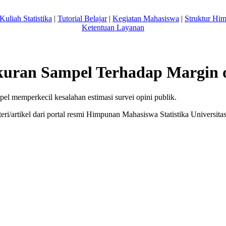
Kuliah Statistika
|
Tutorial Belajar
|
Kegiatan Mahasiswa
|
Struktur Hi
Ketentuan Layanan
uran Sampel Terhadap Margin o
 memperkecil kesalahan estimasi survei opini publik.
ri/artikel dari portal resmi Himpunan Mahasiswa Statistika Univers