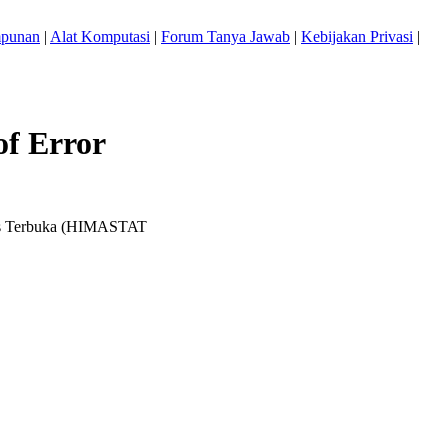
mpunan
|
Alat Komputasi
|
Forum Tanya Jawab
|
Kebijakan Privasi
|
f Error
itas Terbuka (HIMASTAT