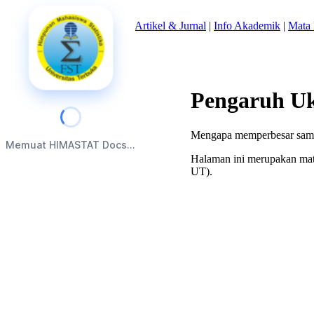
Beranda
|
Tentang Kami
|
Artikel & Jurnal
|
Info Akademik
|
Mata 
Pengaruh Uk
Mengapa memperbesar sampel
Memuat HIMASTAT Docs...
Halaman ini merupakan mate
UT).