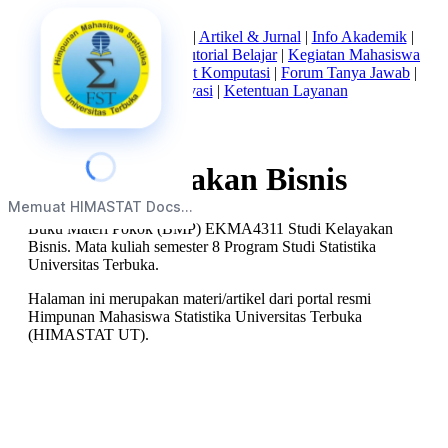
Beranda
|
Tentang Kami
|
Artikel & Jurnal
|
Info Akademik
|
Mata Kuliah Statistika
|
Tutorial Belajar
|
Kegiatan Mahasiswa
|
Struktur Himpunan
|
Alat Komputasi
|
Forum Tanya Jawab
|
Kebijakan Privasi
|
Ketentuan Layanan
Studi Kelayakan Bisnis
Memuat HIMASTAT Docs...
Buku Materi Pokok (BMP) EKMA4311 Studi Kelayakan
Bisnis. Mata kuliah semester 8 Program Studi Statistika
Universitas Terbuka.
Halaman ini merupakan materi/artikel dari portal resmi
Himpunan Mahasiswa Statistika Universitas Terbuka
(HIMASTAT UT).