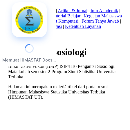
Beranda
|
Tentang Kami
|
Artikel & Jurnal
|
Info Akademik
|
Mata Kuliah Statistika
|
Tutorial Belajar
|
Kegiatan Mahasiswa
|
Struktur Himpunan
|
Alat Komputasi
|
Forum Tanya Jawab
|
Kebijakan Privasi
|
Ketentuan Layanan
Pengantar Sosiologi
Memuat HIMASTAT Docs...
Buku Materi Pokok (BMP) ISIP4110 Pengantar Sosiologi.
Mata kuliah semester 2 Program Studi Statistika Universitas
Terbuka.
Halaman ini merupakan materi/artikel dari portal resmi
Himpunan Mahasiswa Statistika Universitas Terbuka
(HIMASTAT UT).