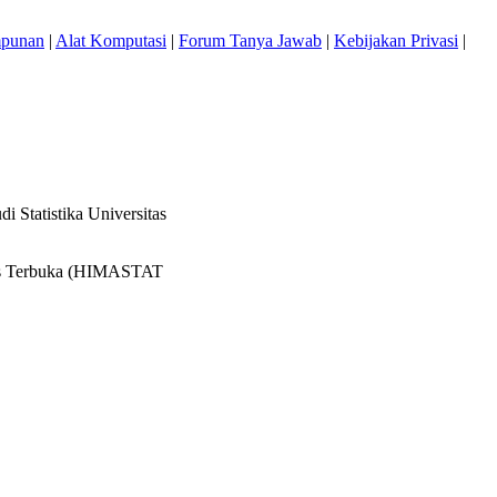
mpunan
|
Alat Komputasi
|
Forum Tanya Jawab
|
Kebijakan Privasi
|
Statistika Universitas
itas Terbuka (HIMASTAT