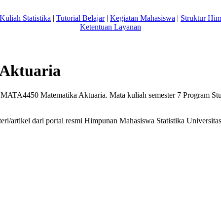
Kuliah Statistika
|
Tutorial Belajar
|
Kegiatan Mahasiswa
|
Struktur Hi
Ketentuan Layanan
Aktuaria
ATA4450 Matematika Aktuaria. Mata kuliah semester 7 Program Studi 
ri/artikel dari portal resmi Himpunan Mahasiswa Statistika Univers