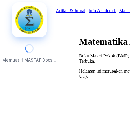
Beranda
|
Tentang Kami
|
Artikel & Jurnal
|
Info Akademik
|
Mata 
Matematika 
Buku Materi Pokok (BMP) M
Memuat HIMASTAT Docs...
Terbuka.
Halaman ini merupakan mate
UT).