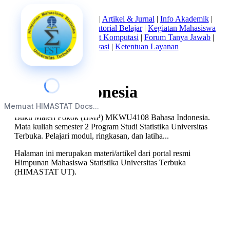
Beranda
|
Tentang Kami
|
Artikel & Jurnal
|
Info Akademik
|
Mata Kuliah Statistika
|
Tutorial Belajar
|
Kegiatan Mahasiswa
|
Struktur Himpunan
|
Alat Komputasi
|
Forum Tanya Jawab
|
Kebijakan Privasi
|
Ketentuan Layanan
Bahasa Indonesia
Memuat HIMASTAT Docs...
Buku Materi Pokok (BMP) MKWU4108 Bahasa Indonesia.
Mata kuliah semester 2 Program Studi Statistika Universitas
Terbuka. Pelajari modul, ringkasan, dan latiha...
Halaman ini merupakan materi/artikel dari portal resmi
Himpunan Mahasiswa Statistika Universitas Terbuka
(HIMASTAT UT).