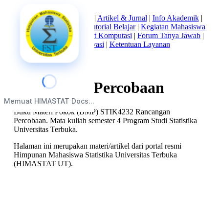
Beranda
|
Tentang Kami
|
Artikel & Jurnal
|
Info Akademik
|
Mata Kuliah Statistika
|
Tutorial Belajar
|
Kegiatan Mahasiswa
|
Struktur Himpunan
|
Alat Komputasi
|
Forum Tanya Jawab
|
Kebijakan Privasi
|
Ketentuan Layanan
Rancangan Percobaan
Memuat HIMASTAT Docs...
Buku Materi Pokok (BMP) STIK4232 Rancangan
Percobaan. Mata kuliah semester 4 Program Studi Statistika
Universitas Terbuka.
Halaman ini merupakan materi/artikel dari portal resmi
Himpunan Mahasiswa Statistika Universitas Terbuka
(HIMASTAT UT).