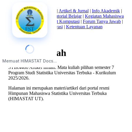
Beranda
|
Tentang Kami
|
Artikel & Jurnal
|
Info Akademik
|
Mata Kuliah Statistika
|
Tutorial Belajar
|
Kegiatan Mahasiswa
|
Struktur Himpunan
|
Alat Komputasi
|
Forum Tanya Jawab
|
Kebijakan Privasi
|
Ketentuan Layanan
Artikel Ilmiah
Memuat HIMASTAT Docs...
STIK4460 Artikel Ilmiah. Mata kuliah pilihan semester 7
Program Studi Statistika Universitas Terbuka - Kurikulum
2025/2026.
Halaman ini merupakan materi/artikel dari portal resmi
Himpunan Mahasiswa Statistika Universitas Terbuka
(HIMASTAT UT).