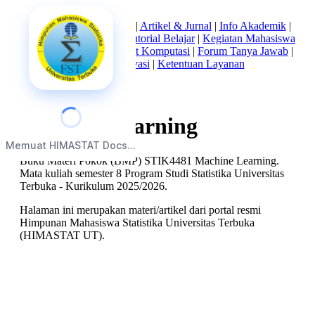
Beranda
|
Tentang Kami
|
Artikel & Jurnal
|
Info Akademik
|
Mata Kuliah Statistika
|
Tutorial Belajar
|
Kegiatan Mahasiswa
|
Struktur Himpunan
|
Alat Komputasi
|
Forum Tanya Jawab
|
Kebijakan Privasi
|
Ketentuan Layanan
Machine Learning
Memuat HIMASTAT Docs...
Buku Materi Pokok (BMP) STIK4481 Machine Learning.
Mata kuliah semester 8 Program Studi Statistika Universitas
Terbuka - Kurikulum 2025/2026.
Halaman ini merupakan materi/artikel dari portal resmi
Himpunan Mahasiswa Statistika Universitas Terbuka
(HIMASTAT UT).