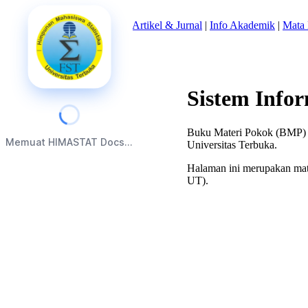
Beranda
|
Tentang Kami
|
Artikel & Jurnal
|
Info Akademik
|
Mata 
Sistem Info
Buku Materi Pokok (BMP) S
Memuat HIMASTAT Docs...
Universitas Terbuka.
Halaman ini merupakan mate
UT).