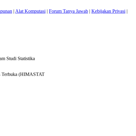
mpunan
|
Alat Komputasi
|
Forum Tanya Jawab
|
Kebijakan Privasi
|
 Studi Statistika
itas Terbuka (HIMASTAT