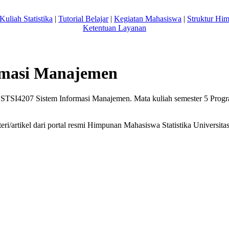
Kuliah Statistika
|
Tutorial Belajar
|
Kegiatan Mahasiswa
|
Struktur Hi
Ketentuan Layanan
rmasi Manajemen
TSI4207 Sistem Informasi Manajemen. Mata kuliah semester 5 Program
ri/artikel dari portal resmi Himpunan Mahasiswa Statistika Univers