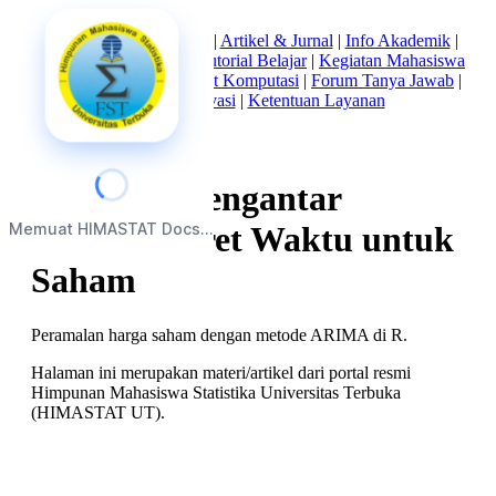
Beranda
|
Tentang Kami
|
Artikel & Jurnal
|
Info Akademik
|
Mata Kuliah Statistika
|
Tutorial Belajar
|
Kegiatan Mahasiswa
|
Struktur Himpunan
|
Alat Komputasi
|
Forum Tanya Jawab
|
Kebijakan Privasi
|
Ketentuan Layanan
Webinar: Pengantar
Memuat HIMASTAT Docs...
Analisis Deret Waktu untuk
Saham
Peramalan harga saham dengan metode ARIMA di R.
Halaman ini merupakan materi/artikel dari portal resmi
Himpunan Mahasiswa Statistika Universitas Terbuka
(HIMASTAT UT).