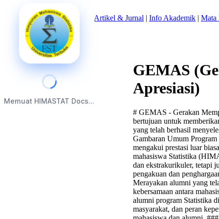
Beranda
|
Tentang Kami
|
Artikel & Jurnal
|
Info Akademik
|
Mata 
GEMAS (Ger
Apresiasi)
Memuat HIMASTAT Docs...
# GEMAS - Gerakan Memper
bertujuan untuk memberikan 
yang telah berhasil menyel
Gambaran Umum Program *
mengakui prestasi luar bias
mahasiswa Statistika (HIMA
dan ekstrakurikuler, tetap
pengakuan dan penghargaan 
Merayakan alumni yang tel
kebersamaan antara mahasi
alumni program Statistika 
masyarakat, dan peran kep
mahasiswa dan alumni. ### 