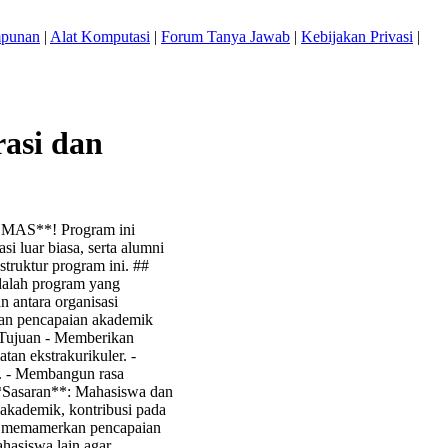
mpunan
|
Alat Komputasi
|
Forum Tanya Jawab
|
Kebijakan Privasi
|
asi dan
EMAS**! Program ini
i luar biasa, serta alumni
truktur program ini. ##
alah program yang
n antara organisasi
akan pencapaian akademik
# Tujuan - Memberikan
an ekstrakurikuler. -
a. - Membangun rasa
**Sasaran**: Mahasiswa dan
 akademik, kontribusi pada
uk memamerkan pencapaian
hasiswa lain agar