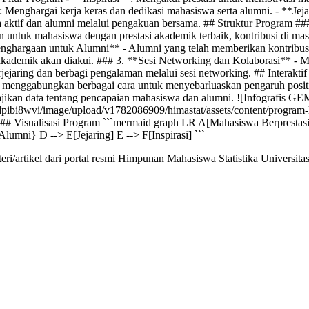
*: Menghargai kerja keras dan dedikasi mahasiswa serta alumni. - **Je
aktif dan alumni melalui pengakuan bersama. ## Struktur Program ##
ntuk mahasiswa dengan prestasi akademik terbaik, kontribusi di masyar
ghargaan untuk Alumni** - Alumni yang telah memberikan kontribusi 
akademik akan diakui. ### 3. **Sesi Networking dan Kolaborasi** - 
jejaring dan berbagi pengalaman melalui sesi networking. ## Interaktif
ni menggabungkan berbagai cara untuk menyebarluaskan pengaruh posi
jikan data tentang pencapaian mahasiswa dan alumni. ![Infografis G
m/dpibi8wvi/image/upload/v1782086909/himastat/assets/content/program-
# Visualisasi Program ```mermaid graph LR A[Mahasiswa Berprestasi
mni} D --> E[Jejaring] E --> F[Inspirasi] ```
ri/artikel dari portal resmi Himpunan Mahasiswa Statistika Univers