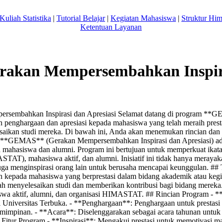
Kuliah Statistika
|
Tutorial Belajar
|
Kegiatan Mahasiswa
|
Struktur Hi
Ketentuan Layanan
akan Mempersembahkan Inspir
sembahkan Inspirasi dan Apresiasi Selamat datang di program **G
penghargaan dan apresiasi kepada mahasiswa yang telah meraih prestas
esaikan studi mereka. Di bawah ini, Anda akan menemukan rincian dan s
*GEMAS** (Gerakan Mempersembahkan Inspirasi dan Apresiasi) ad
a mahasiswa dan alumni. Program ini bertujuan untuk memperkuat ikata
STAT), mahasiswa aktif, dan alumni. Inisiatif ini tidak hanya meray
i juga menginspirasi orang lain untuk berusaha mencapai keunggulan. #
kepada mahasiswa yang berprestasi dalam bidang akademik atau kegiat
ah menyelesaikan studi dan memberikan kontribusi bagi bidang merek
swa aktif, alumni, dan organisasi HIMASTAT. ## Rincian Program - 
di Universitas Terbuka. - **Penghargaan**: Penghargaan untuk prestasi
emimpinan. - **Acara**: Diselenggarakan sebagai acara tahunan unt
Fitur Program - **Inspirasi**: Mengakui prestasi untuk memotivasi ma