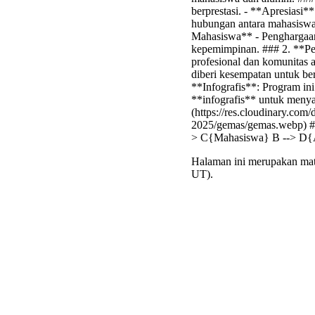
berprestasi. - **Apresiasi*
hubungan antara mahasiswa 
Mahasiswa** - Penghargaan u
kepemimpinan. ### 2. **Pen
profesional dan komunitas 
diberi kesempatan untuk ber
**Infografis**: Program i
**infografis** untuk menya
(https://res.cloudinary.co
2025/gemas/gemas.webp) ##
> C{Mahasiswa} B --> D{Alu
Halaman ini merupakan mate
UT).