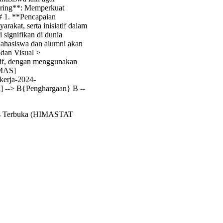
jaring**: Memperkuat
# 1. **Pencapaian
akat, serta inisiatif dalam
signifikan di dunia
Mahasiswa dan alumni akan
 dan Visual >
tif, dengan menggunakan
EMAS]
kerja-2024-
] --> B{Penghargaan} B --
itas Terbuka (HIMASTAT