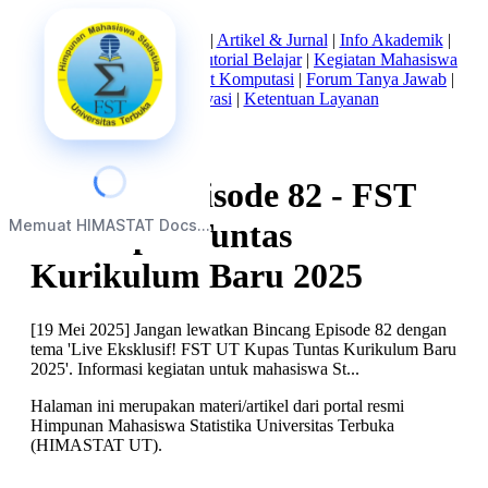
Beranda
|
Tentang Kami
|
Artikel & Jurnal
|
Info Akademik
|
Mata Kuliah Statistika
|
Tutorial Belajar
|
Kegiatan Mahasiswa
|
Struktur Himpunan
|
Alat Komputasi
|
Forum Tanya Jawab
|
Kebijakan Privasi
|
Ketentuan Layanan
Bincang Episode 82 - FST
Memuat HIMASTAT Docs...
UT Kupas Tuntas
Kurikulum Baru 2025
[19 Mei 2025] Jangan lewatkan Bincang Episode 82 dengan
tema 'Live Eksklusif! FST UT Kupas Tuntas Kurikulum Baru
2025'. Informasi kegiatan untuk mahasiswa St...
Halaman ini merupakan materi/artikel dari portal resmi
Himpunan Mahasiswa Statistika Universitas Terbuka
(HIMASTAT UT).