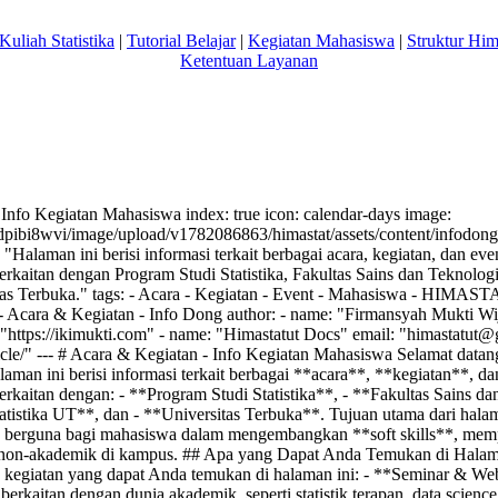
Kuliah Statistika
|
Tutorial Belajar
|
Kegiatan Mahasiswa
|
Struktur Hi
Ketentuan Layanan
 - Info Kegiatan Mahasiswa index: true icon: calendar-days image:
/dpibi8wvi/image/upload/v1782086863/himastat/assets/content/infodong
 "Halaman ini berisi informasi terkait berbagai acara, kegiatan, dan ev
berkaitan dengan Program Studi Statistika, Fakultas Sains dan Teknol
itas Terbuka." tags: - Acara - Kegiatan - Event - Mahasiswa - HIMAST
 - Acara & Kegiatan - Info Dong author: - name: "Firmansyah Mukti Wi
: "https://ikimukti.com" - name: "Himastatut Docs" email: "
himastatut@
rticle/" --- # Acara & Kegiatan - Info Kegiatan Mahasiswa Selamat data
man ini berisi informasi terkait berbagai **acara**, **kegiatan**, d
erkaitan dengan: - **Program Studi Statistika**, - **Fakultas Sains da
stika UT**, dan - **Universitas Terbuka**. Tujuan utama dari halam
berguna bagi mahasiswa dalam mengembangkan **soft skills**, memper
on-akademik di kampus. ## Apa yang Dapat Anda Temukan di Halama
n kegiatan yang dapat Anda temukan di halaman ini: - **Seminar & W
berkaitan dengan dunia akademik, seperti statistik terapan, data scienc