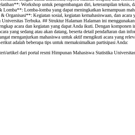
latihan**: Workshop untuk pengembangan diri, keterampilan teknis, 
 & Lomba**: Lomba-lomba yang dapat meningkatkan kemampuan maha
l & Organisasi**: Kegiatan sosial, kegiatan kemahasiswaan, dan acara 
 Universitas Terbuka. ## Struktur Halaman Halaman ini menggunaka
engkap acara dan kegiatan yang dapat Anda ikuti. Dengan komponen i
acara yang sedang atau akan datang, beserta detail pendaftaran dan info
ngat menganjurkan mahasiswa untuk aktif mengikuti acara yang relev
rikut adalah beberapa tips untuk memaksimalkan partisipasi Anda:
ri/artikel dari portal resmi Himpunan Mahasiswa Statistika Univers