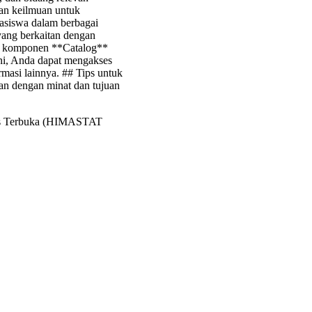
dan keilmuan untuk
siswa dalam berbagai
yang berkaitan dengan
n komponen **Catalog**
ni, Anda dapat mengakses
rmasi lainnya. ## Tips untuk
an dengan minat dan tujuan
itas Terbuka (HIMASTAT