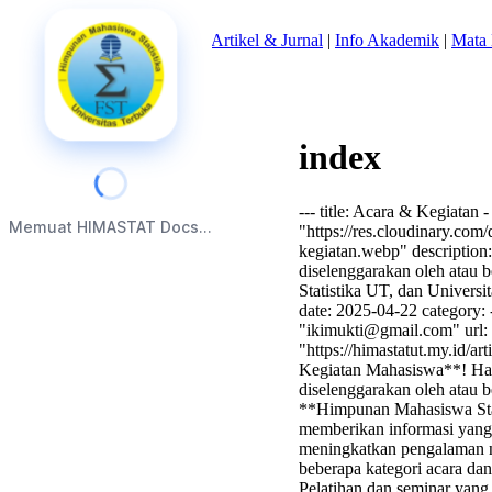
Beranda
|
Tentang Kami
|
Artikel & Jurnal
|
Info Akademik
|
Mata 
index
--- title: Acara & Kegiatan
Memuat HIMASTAT Docs...
"https://res.cloudinary.com
kegiatan.webp" description:
diselenggarakan oleh atau 
Statistika UT, dan Univers
date: 2025-04-22 category:
"
ikimukti@gmail.com
" url
"https://himastatut.my.id/a
Kegiatan Mahasiswa**! Hala
diselenggarakan oleh atau b
**Himpunan Mahasiswa Stati
memberikan informasi yang 
meningkatkan pengalaman n
beberapa kategori acara da
Pelatihan dan seminar yang 