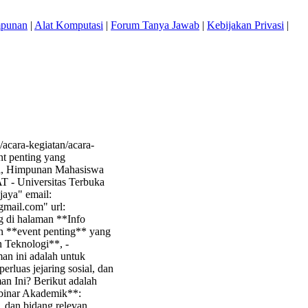
mpunan
|
Alat Komputasi
|
Forum Tanya Jawab
|
Kebijakan Privasi
|
/acara-kegiatan/acara-
ent penting yang
ogi, Himpunan Mahasiswa
AT - Universitas Terbuka
jaya" email:
gmail.com
" url:
ng di halaman **Info
an **event penting** yang
n Teknologi**, -
an ini adalah untuk
luas jejaring sosial, dan
n Ini? Berikut adalah
ebinar Akademik**:
e, dan bidang relevan