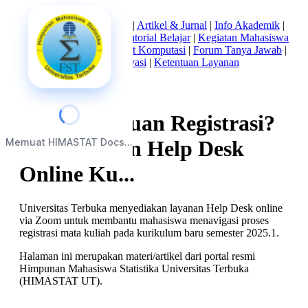
Beranda
|
Tentang Kami
|
Artikel & Jurnal
|
Info Akademik
|
Mata Kuliah Statistika
|
Tutorial Belajar
|
Kegiatan Mahasiswa
|
Struktur Himpunan
|
Alat Komputasi
|
Forum Tanya Jawab
|
Kebijakan Privasi
|
Ketentuan Layanan
Butuh Bantuan Registrasi?
Memuat HIMASTAT Docs...
UT Sediakan Help Desk
Online Ku...
Universitas Terbuka menyediakan layanan Help Desk online
via Zoom untuk membantu mahasiswa menavigasi proses
registrasi mata kuliah pada kurikulum baru semester 2025.1.
Halaman ini merupakan materi/artikel dari portal resmi
Himpunan Mahasiswa Statistika Universitas Terbuka
(HIMASTAT UT).