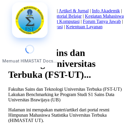
Beranda
|
Tentang Kami
|
Artikel & Jurnal
|
Info Akademik
|
Mata Kuliah Statistika
|
Tutorial Belajar
|
Kegiatan Mahasiswa
|
Struktur Himpunan
|
Alat Komputasi
|
Forum Tanya Jawab
|
Kebijakan Privasi
|
Ketentuan Layanan
Fakultas Sains dan
Memuat HIMASTAT Docs...
Teknologi Universitas
Terbuka (FST-UT)...
Fakultas Sains dan Teknologi Universitas Terbuka (FST-UT)
Lakukan Benchmarking ke Program Studi S1 Sains Data
Universitas Brawijaya (UB)
Halaman ini merupakan materi/artikel dari portal resmi
Himpunan Mahasiswa Statistika Universitas Terbuka
(HIMASTAT UT).