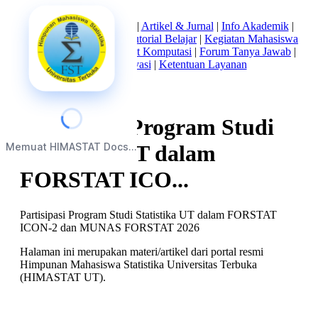
Beranda
|
Tentang Kami
|
Artikel & Jurnal
|
Info Akademik
|
Mata Kuliah Statistika
|
Tutorial Belajar
|
Kegiatan Mahasiswa
|
Struktur Himpunan
|
Alat Komputasi
|
Forum Tanya Jawab
|
Kebijakan Privasi
|
Ketentuan Layanan
Partisipasi Program Studi
Memuat HIMASTAT Docs...
Statistika UT dalam
FORSTAT ICO...
Partisipasi Program Studi Statistika UT dalam FORSTAT
ICON-2 dan MUNAS FORSTAT 2026
Halaman ini merupakan materi/artikel dari portal resmi
Himpunan Mahasiswa Statistika Universitas Terbuka
(HIMASTAT UT).