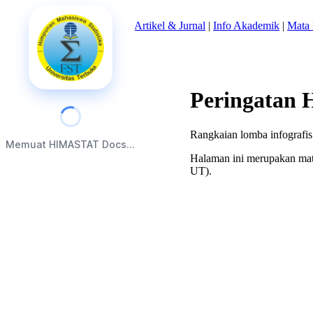
Beranda
|
Tentang Kami
|
Artikel & Jurnal
|
Info Akademik
|
Mata 
Peringatan 
Rangkaian lomba infografis d
Memuat HIMASTAT Docs...
Halaman ini merupakan mate
UT).