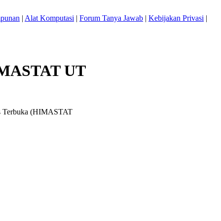
mpunan
|
Alat Komputasi
|
Forum Tanya Jawab
|
Kebijakan Privasi
|
 HIMASTAT UT
itas Terbuka (HIMASTAT