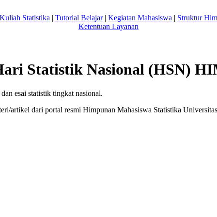
Kuliah Statistika
|
Tutorial Belajar
|
Kegiatan Mahasiswa
|
Struktur Hi
Ketentuan Layanan
Hari Statistik Nasional (HSN)
an esai statistik tingkat nasional.
ri/artikel dari portal resmi Himpunan Mahasiswa Statistika Univers