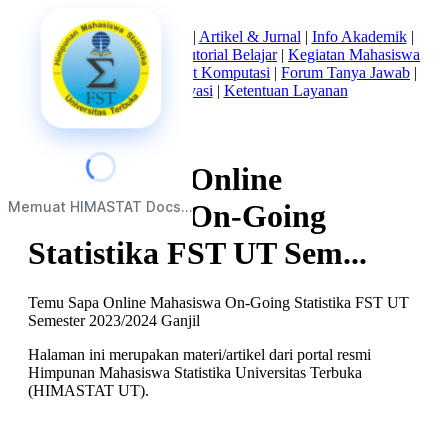
Beranda
|
Tentang Kami
|
Artikel & Jurnal
|
Info Akademik
|
Mata Kuliah Statistika
|
Tutorial Belajar
|
Kegiatan Mahasiswa
|
Struktur Himpunan
|
Alat Komputasi
|
Forum Tanya Jawab
|
Kebijakan Privasi
|
Ketentuan Layanan
Temu Sapa Online
Memuat HIMASTAT Docs...
Mahasiswa On-Going
Statistika FST UT Sem...
Temu Sapa Online Mahasiswa On-Going Statistika FST UT
Semester 2023/2024 Ganjil
Halaman ini merupakan materi/artikel dari portal resmi
Himpunan Mahasiswa Statistika Universitas Terbuka
(HIMASTAT UT).