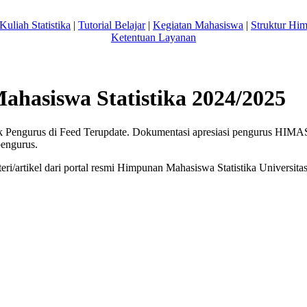
Kuliah Statistika
|
Tutorial Belajar
|
Kegiatan Mahasiswa
|
Struktur Hi
Ketentuan Layanan
hasiswa Statistika 2024/2025
k Pengurus di Feed Terupdate. Dokumentasi apresiasi pengurus HIM
pengurus.
ri/artikel dari portal resmi Himpunan Mahasiswa Statistika Univers