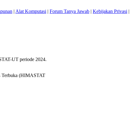
mpunan
|
Alat Komputasi
|
Forum Tanya Jawab
|
Kebijakan Privasi
|
ASTAT-UT periode 2024.
itas Terbuka (HIMASTAT