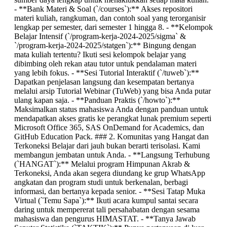
- **Bank Materi & Soal (`/courses`):** Akses repositori
materi kuliah, rangkuman, dan contoh soal yang terorganisir
lengkap per semester, dari semester 1 hingga 8. - **Kelompok
Belajar Intensif (`/program-kerja-2024-2025/sigma` &
`/program-kerja-2024-2025/statgen`):** Bingung dengan
mata kuliah tertentu? Ikuti sesi kelompok belajar yang
dibimbing oleh rekan atau tutor untuk pendalaman materi
yang lebih fokus. - **Sesi Tutorial Interaktif (`/tuweb`):**
Dapatkan penjelasan langsung dan kesempatan bertanya
melalui arsip Tutorial Webinar (TuWeb) yang bisa Anda putar
ulang kapan saja. - **Panduan Praktis (`/howto`):**
Maksimalkan status mahasiswa Anda dengan panduan untuk
mendapatkan akses gratis ke perangkat lunak premium seperti
Microsoft Office 365, SAS OnDemand for Academics, dan
GitHub Education Pack. ### 2. Komunitas yang Hangat dan
Terkoneksi Belajar dari jauh bukan berarti terisolasi. Kami
membangun jembatan untuk Anda. - **Langsung Terhubung
(`HANGAT`):** Melalui program Himpunan Akrab &
Terkoneksi, Anda akan segera diundang ke grup WhatsApp
angkatan dan program studi untuk berkenalan, berbagi
informasi, dan bertanya kepada senior. - **Sesi Tatap Muka
Virtual (`Temu Sapa`):** Ikuti acara kumpul santai secara
daring untuk mempererat tali persahabatan dengan sesama
mahasiswa dan pengurus HIMASTAT. - **Tanya Jawab