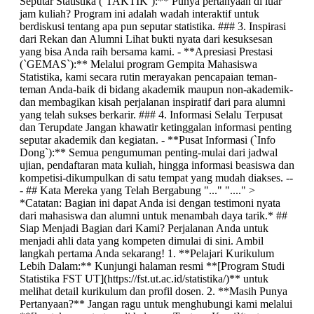
Seputar Statistika (`TAKTIK`):** Punya pertanyaan di luar
jam kuliah? Program ini adalah wadah interaktif untuk
berdiskusi tentang apa pun seputar statistika. ### 3. Inspirasi
dari Rekan dan Alumni Lihat bukti nyata dari kesuksesan
yang bisa Anda raih bersama kami. - **Apresiasi Prestasi
(`GEMAS`):** Melalui program Gempita Mahasiswa
Statistika, kami secara rutin merayakan pencapaian teman-
teman Anda-baik di bidang akademik maupun non-akademik-
dan membagikan kisah perjalanan inspiratif dari para alumni
yang telah sukses berkarir. ### 4. Informasi Selalu Terpusat
dan Terupdate Jangan khawatir ketinggalan informasi penting
seputar akademik dan kegiatan. - **Pusat Informasi (`Info
Dong`):** Semua pengumuman penting-mulai dari jadwal
ujian, pendaftaran mata kuliah, hingga informasi beasiswa dan
kompetisi-dikumpulkan di satu tempat yang mudah diakses. --
- ## Kata Mereka yang Telah Bergabung "..." "...." >
*Catatan: Bagian ini dapat Anda isi dengan testimoni nyata
dari mahasiswa dan alumni untuk menambah daya tarik.* ##
Siap Menjadi Bagian dari Kami? Perjalanan Anda untuk
menjadi ahli data yang kompeten dimulai di sini. Ambil
langkah pertama Anda sekarang! 1. **Pelajari Kurikulum
Lebih Dalam:** Kunjungi halaman resmi **[Program Studi
Statistika FST UT](https://fst.ut.ac.id/statistika/)** untuk
melihat detail kurikulum dan profil dosen. 2. **Masih Punya
Pertanyaan?** Jangan ragu untuk menghubungi kami melalui