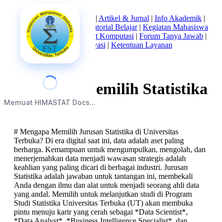
Beranda
|
Tentang Kami
|
Artikel & Jurnal
|
Info Akademik
|
Mata Kuliah Statistika
|
Tutorial Belajar
|
Kegiatan Mahasiswa
|
Struktur Himpunan
|
Alat Komputasi
|
Forum Tanya Jawab
|
Kebijakan Privasi
|
Ketentuan Layanan
Mengapa Memilih Statistika
Memuat HIMASTAT Docs...
UT?
# Mengapa Memilih Jurusan Statistika di Universitas
Terbuka? Di era digital saat ini, data adalah aset paling
berharga. Kemampuan untuk mengumpulkan, mengolah, dan
menerjemahkan data menjadi wawasan strategis adalah
keahlian yang paling dicari di berbagai industri. Jurusan
Statistika adalah jawaban untuk tantangan ini, membekali
Anda dengan ilmu dan alat untuk menjadi seorang ahli data
yang andal. Memilih untuk melanjutkan studi di Program
Studi Statistika Universitas Terbuka (UT) akan membuka
pintu menuju karir yang cerah sebagai *Data Scientist*,
*Data Analyst*, *Business Intelligence Specialist*, dan