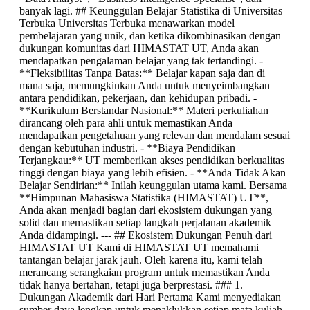
banyak lagi. ## Keunggulan Belajar Statistika di Universitas
Terbuka Universitas Terbuka menawarkan model
pembelajaran yang unik, dan ketika dikombinasikan dengan
dukungan komunitas dari HIMASTAT UT, Anda akan
mendapatkan pengalaman belajar yang tak tertandingi. -
**Fleksibilitas Tanpa Batas:** Belajar kapan saja dan di
mana saja, memungkinkan Anda untuk menyeimbangkan
antara pendidikan, pekerjaan, dan kehidupan pribadi. -
**Kurikulum Berstandar Nasional:** Materi perkuliahan
dirancang oleh para ahli untuk memastikan Anda
mendapatkan pengetahuan yang relevan dan mendalam sesuai
dengan kebutuhan industri. - **Biaya Pendidikan
Terjangkau:** UT memberikan akses pendidikan berkualitas
tinggi dengan biaya yang lebih efisien. - **Anda Tidak Akan
Belajar Sendirian:** Inilah keunggulan utama kami. Bersama
**Himpunan Mahasiswa Statistika (HIMASTAT) UT**,
Anda akan menjadi bagian dari ekosistem dukungan yang
solid dan memastikan setiap langkah perjalanan akademik
Anda didampingi. --- ## Ekosistem Dukungan Penuh dari
HIMASTAT UT Kami di HIMASTAT UT memahami
tantangan belajar jarak jauh. Oleh karena itu, kami telah
merancang serangkaian program untuk memastikan Anda
tidak hanya bertahan, tetapi juga berprestasi. ### 1.
Dukungan Akademik dari Hari Pertama Kami menyediakan
sumber daya lengkap untuk menaklukkan setiap mata kuliah.