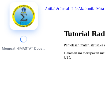
Beranda
|
Tentang Kami
|
Artikel & Jurnal
|
Info Akademik
|
Mata 
Tutorial Rad
Penjelasan materi statistik
Memuat HIMASTAT Docs...
Halaman ini merupakan mate
UT).