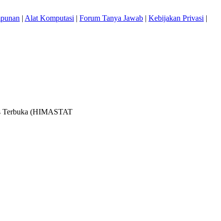
mpunan
|
Alat Komputasi
|
Forum Tanya Jawab
|
Kebijakan Privasi
|
itas Terbuka (HIMASTAT