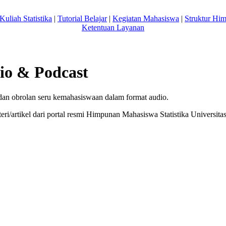
Kuliah Statistika
|
Tutorial Belajar
|
Kegiatan Mahasiswa
|
Struktur Hi
Ketentuan Layanan
io & Podcast
a dan obrolan seru kemahasiswaan dalam format audio.
ri/artikel dari portal resmi Himpunan Mahasiswa Statistika Univers