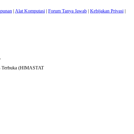
mpunan
|
Alat Komputasi
|
Forum Tanya Jawab
|
Kebijakan Privasi
|
.
itas Terbuka (HIMASTAT