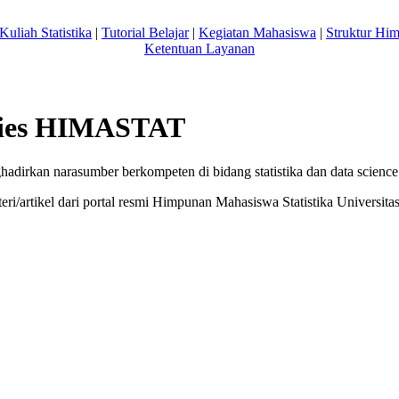
Kuliah Statistika
|
Tutorial Belajar
|
Kegiatan Mahasiswa
|
Struktur Hi
Ketentuan Layanan
ries HIMASTAT
adirkan narasumber berkompeten di bidang statistika dan data science
ri/artikel dari portal resmi Himpunan Mahasiswa Statistika Univers