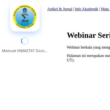
Beranda
|
Tentang Kami
|
Artikel & Jurnal
|
Info Akademik
|
Mata 
Webinar Se
Webinar berkala yang mengh
Memuat HIMASTAT Docs...
Halaman ini merupakan mate
UT).