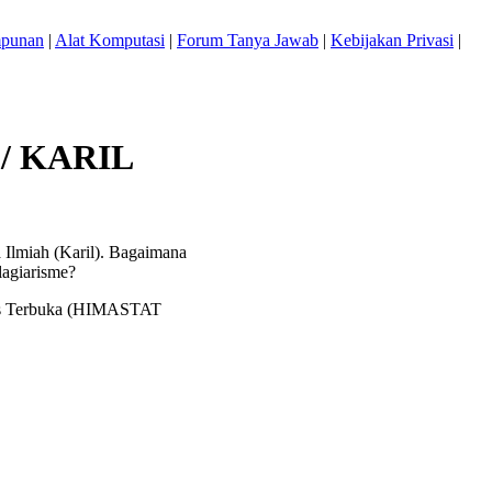
mpunan
|
Alat Komputasi
|
Forum Tanya Jawab
|
Kebijakan Privasi
|
r / KARIL
Ilmiah (Karil). Bagaimana
lagiarisme?
itas Terbuka (HIMASTAT