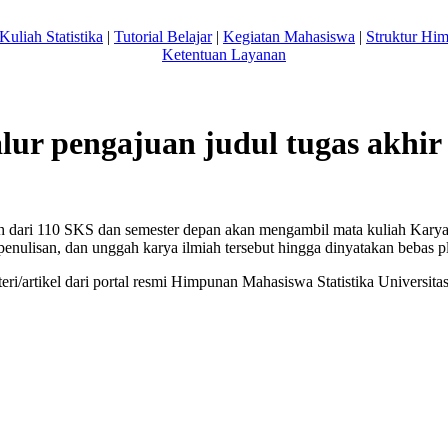
Kuliah Statistika
|
Tutorial Belajar
|
Kegiatan Mahasiswa
|
Struktur Hi
Ketentuan Layanan
lur pengajuan judul tugas akhi
 dari 110 SKS dan semester depan akan mengambil mata kuliah Karya 
 penulisan, dan unggah karya ilmiah tersebut hingga dinyatakan bebas p
ri/artikel dari portal resmi Himpunan Mahasiswa Statistika Univers