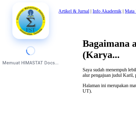
Beranda
|
Tentang Kami
|
Artikel & Jurnal
|
Info Akademik
|
Mata 
Bagaimana a
(Karya...
Memuat HIMASTAT Docs...
Saya sudah menempuh lebih
alur pengajuan judul Karil,
Halaman ini merupakan mate
UT).