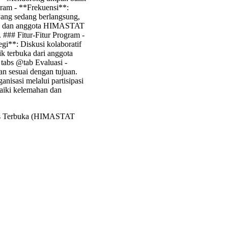
gram - **Frekuensi**:
yang sedang berlangsung,
sasi, dan anggota HIMASTAT
. ### Fitur-Fitur Program -
i**: Diskusi kolaboratif
k terbuka dari anggota
tabs @tab Evaluasi -
an sesuai dengan tujuan.
nisasi melalui partisipasi
aiki kelemahan dan
itas Terbuka (HIMASTAT