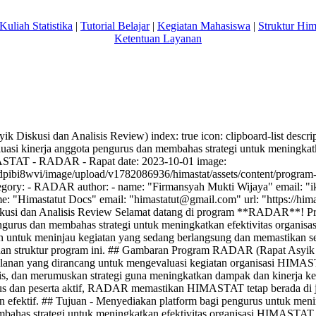
Kuliah Statistika
|
Tutorial Belajar
|
Kegiatan Mahasiswa
|
Struktur Hi
Ketentuan Layanan
ik Diskusi dan Analisis Review) index: true icon: clipboard-list des
uasi kinerja anggota pengurus dan membahas strategi untuk meningkatka
STAT - RADAR - Rapat date: 2023-10-01 image:
m/dpibi8wvi/image/upload/v1782086936/himastat/assets/content/program
egory: - RADAR author: - name: "Firmansyah Mukti Wijaya" email: "
i
me: "Himastatut Docs" email: "
himastatut@gmail.com
" url: "https://him
usi dan Analisis Review Selamat datang di program **RADAR**! Pro
ngurus dan membahas strategi untuk meningkatkan efektivitas organisas
an untuk meninjau kegiatan yang sedang berlangsung dan memastikan 
l dan struktur program ini. ## Gambaran Program RADAR (Rapat Asyik 
lanan yang dirancang untuk mengevaluasi kegiatan organisasi HIMAS
sis, dan merumuskan strategi guna meningkatkan dampak dan kinerja ke
s dan peserta aktif, RADAR memastikan HIMASTAT tetap berada di ja
 efektif. ## Tujuan - Menyediakan platform bagi pengurus untuk menin
embahas strategi untuk meningkatkan efektivitas organisasi HIMASTAT