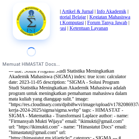
Beranda
|
Tentang Kami
|
Artikel & Jurnal
|
Info Akademik
|
Mata Kuliah Statistika
|
Tutorial Belajar
|
Kegiatan Mahasiswa
|
Struktur Himpunan
|
Alat Komputasi
|
Forum Tanya Jawab
|
Kebijakan Privasi
|
Ketentuan Layanan
index
Memuat HIMASTAT Docs...
--- title: Solusi Program Studi Statistika Meningkatkan
Akademik Mahasiswa (SIGMA) index: true icon: calculator
date: 2023-11-05 description: "SIGMA - Solusi Program
Studi Statistika Meningkatkan Akademik Mahasiswa adalah
program untuk meningkatkan pemahaman mahasiswa dalam
mata kuliah yang dianggap sulit." image:
"https://res.cloudinary.com/dpibi8wvi/image/upload/v1782086937/
kerja-2024-2025/sigma/sigma.webp" tags: - HIMASTAT -
SIGMA - Matematika - Transformasi Laplace author: - name:
"Firmansyah Mukti Wijaya" email: "
ikimukti@gmail.com
"
url: "https://ikimukti.com" - name: "Himastatut Docs" email:
"
himastatut@gmail.com
" url:
"https://himastatut.my.id/article/" category: - SIGMA --- #