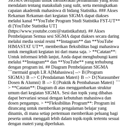
SIGMA bertujuan untuk memberikan pemahaman yang lebih
mendalam tentang matakuliah yang sulit, serta meningkatkan
capaian akademik mahasiswa di bidang Statistika. ### Akses
Rekaman Rekaman dari kegiatan SIGMA dapat diakses
melalui kanal **YouTube Program Studi Statistika FST-UT**
di [YouTube Statistika UT]
(https://www.youtube.com/@statistikafstut). ## Akses
Pembelajaran Semua sesi SIGMA dapat diakses secara daring
melalui media sosial resmi **Instagram** dan **YouTube
HIMASTAT UT**, memberikan fleksibilitas bagi mahasiswa
untuk mengikuti kegiatan ini dari mana saja. > **Catatan**:
Untuk informasi lebih lanjut, Anda dapat menghubungi kami
melalui **Instagram** dan **YouTube** yang terhubung
dengan program ini. ## Diagram Pembelajaran SIGMA
```mermaid graph LR A[Mahasiswa] --> B{Program
SIGMA} B --> C{Pendalaman Materi} B --> D{Narasumber
Dosen & Alumni} B --> E{Praktik & Pembahasan Materi} ```
> **Catatan**: Diagram di atas menggambarkan struktur
umum dari kegiatan SIGMA. Sesi dan topik yang dibahas
dapat bervariasi sesuai dengan kebutuhan mahasiswa dan
dosen pengampu. > **Fleksibilitas Program**: Program ini
dirancang untuk memberikan pengalaman belajar yang
dinamis, di mana setiap pertemuan memberikan peluang bagi
peserta untuk menggali lebih dalam topik-topik tertentu sesuai
dengan materi yang diperlukan.