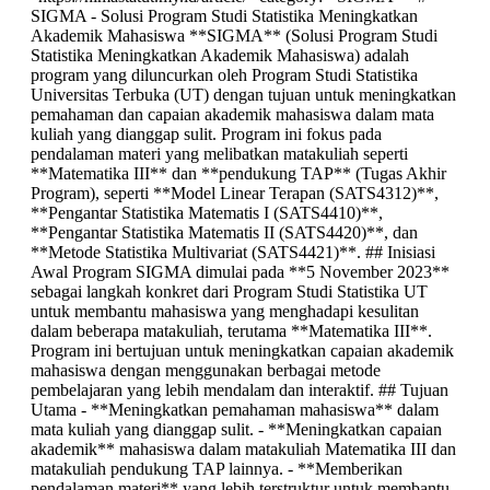
SIGMA - Solusi Program Studi Statistika Meningkatkan
Akademik Mahasiswa **SIGMA** (Solusi Program Studi
Statistika Meningkatkan Akademik Mahasiswa) adalah
program yang diluncurkan oleh Program Studi Statistika
Universitas Terbuka (UT) dengan tujuan untuk meningkatkan
pemahaman dan capaian akademik mahasiswa dalam mata
kuliah yang dianggap sulit. Program ini fokus pada
pendalaman materi yang melibatkan matakuliah seperti
**Matematika III** dan **pendukung TAP** (Tugas Akhir
Program), seperti **Model Linear Terapan (SATS4312)**,
**Pengantar Statistika Matematis I (SATS4410)**,
**Pengantar Statistika Matematis II (SATS4420)**, dan
**Metode Statistika Multivariat (SATS4421)**. ## Inisiasi
Awal Program SIGMA dimulai pada **5 November 2023**
sebagai langkah konkret dari Program Studi Statistika UT
untuk membantu mahasiswa yang menghadapi kesulitan
dalam beberapa matakuliah, terutama **Matematika III**.
Program ini bertujuan untuk meningkatkan capaian akademik
mahasiswa dengan menggunakan berbagai metode
pembelajaran yang lebih mendalam dan interaktif. ## Tujuan
Utama - **Meningkatkan pemahaman mahasiswa** dalam
mata kuliah yang dianggap sulit. - **Meningkatkan capaian
akademik** mahasiswa dalam matakuliah Matematika III dan
matakuliah pendukung TAP lainnya. - **Memberikan
pendalaman materi** yang lebih terstruktur untuk membantu