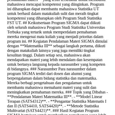
mahasiswa mencapai kompetensi yang diinginkan. Program
ini diharapkan dapat membantu mahasiswa Statistika UT
untuk berhasil dalam matakuliah sulit dan meraih tingkat
kompetensi yang diharapkan oleh Program Studi Statistika
FST UT. ## Keikutsertaan Program SIGMA dapat diikuti
oleh seluruh mahasiswa Program Studi Statistika Universitas
Terbuka yang tertarik untuk memperdalam pemahaman
mereka mengenai mata kuliah yang menjadi prioritas dalam
program ini. ## Kegiatan Pendalaman Materi SIGMA dimulai
dengan **Matematika III** sebagai langkah pertama, diikuti
dengan matakuliah lainnya yang juga memiliki tingkat
kesulitan tinggi. Dalam setiap sesi, mahasiswa akan
mendapatkan materi yang lebih mendalam dan kesempatan
untuk bertanya langsung kepada narasumber yang kompeten
di bidangnya. ### Narasumber Para narasumber dalam
program SIGMA terdiri dari dosen dan alumni yang
berpengalaman dalam bidang statistika dan matematika.
Mereka berbagi pengetahuan dan pengalaman untuk
membantu mahasiswa memahami materi yang sulit dan
meningkatkan pemahaman mereka. ### Topik yang Dibahas -
**Pendalaman Materi Matematika III**. - **Model Linear
Terapan (SATS4312)**. - **Pengantar Statistika Matematis I
dan II (SATS4410, SATS4420)**. - **Metode Statistika
Multivariat (SATS4421)**. ### Hasil Kegiatan Program