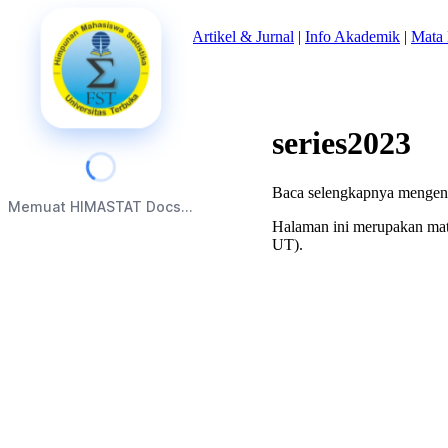
Beranda
|
Tentang Kami
|
Artikel & Jurnal
|
Info Akademik
|
Mata 
series2023
Baca selengkapnya mengen
Memuat HIMASTAT Docs...
Halaman ini merupakan mate
UT).