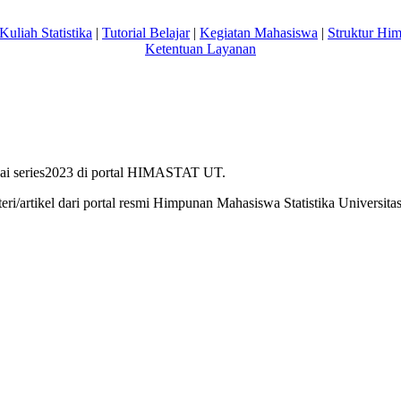
Kuliah Statistika
|
Tutorial Belajar
|
Kegiatan Mahasiswa
|
Struktur Hi
Ketentuan Layanan
ai series2023 di portal HIMASTAT UT.
ri/artikel dari portal resmi Himpunan Mahasiswa Statistika Univers