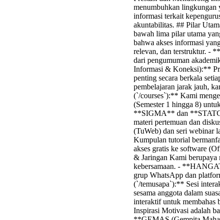
menumbuhkan lingkungan ya
informasi terkait kepenguru
akuntabilitas. ## Pilar Ut
bawah lima pilar utama ya
bahwa akses informasi yang 
relevan, dan terstruktur. -
dari pengumuman akademik,
Informasi & Koneksi):** Pr
penting secara berkala set
pembelajaran jarak jauh, 
(`/courses`):** Kami mengel
(Semester 1 hingga 8) untu
**SIGMA** dan **STATGEN**
materi pertemuan dan diskus
(TuWeb) dan seri webinar l
Kumpulan tutorial bermanf
akses gratis ke software (
& Jaringan Kami berupaya 
kebersamaan. - **HANGAT 
grup WhatsApp dan platform
(`/temusapa`):** Sesi inte
sesama anggota dalam suasa
interaktif untuk membahas b
Inspirasi Motivasi adalah b
**GEMAS (Gempita Mahasisw