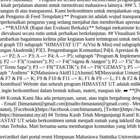
n kisah perjalanan alumni untuk memotivasi mahasiswa lainnya. ### 5. 
angun di atas transparansi. Kami berkomitmen untuk menjalankan orga
ak Pengurus di Feed Terupdate):** Program ini adalah wujud transpa
erkenalkan pengurus yang sedang menjabat dan memberikan apresiasi
ya. - **RADAR (Rapat dan Evaluasi Berkala):** Sebagai mekanisme kont
dievaluasi secara rutin untuk perbaikan berkelanjutan. ## Visualisas
barkan bagaimana kelima pilar kegiatan kami terintegrasi untuk mel
graph TD subgraph "HIMASTAT UT" A(Visi & Misi) end subgraph "
ungan Akademik] P3[3. Pengembangan Komunitas] P4[4. Apresiasi & In
 --> P2; A --> P3; A --> P4; A --> P5; subgraph "Program & Implement
 P2 --> F3("/courses"); P2 --> F4("/sigma & /statgen"); P2 --> F5("/h
"Temu Sapa"); P3 --> F8("TAKTIK"); P4 --> F9("GEMAS"); P5 -->
ph "Audiens" K[Mahasiswa Aktif] L[Alumni] M[Masyarakat Umum] e
 & F7 & F8 --> K; F9 & F10 & F11 --> K; F1 & F9 --> L; F1 & F2 &
erkontribusi! Website dan seluruh program HIMASTAT UT adalah milik
 ingin berkontribusi dalam bentuk tulisan, materi, maupun ide. ➡️ **[Pe
* ## Kontak Kami Jika ada pertanyaan, saran, atau ingin bergabung den
- Email: [
himastatut@gmail.com
](mailto:
himastatut@gmail.com
) - Me
tatut), [Facebook](https://facebook.com/himastatut), [Twitter](https://tw
(https://himastatut.my.id) ## Terima Kasih Telah Mengunjungi Kami! K
ASTAT UT selalu berkomitmen untuk menjadi rumah yang inklusif da
rsitas Terbuka. Mari bersama-sama membangun komunitas yang lebih b
ri/artikel dari portal resmi Himpunan Mahasiswa Statistika Univers