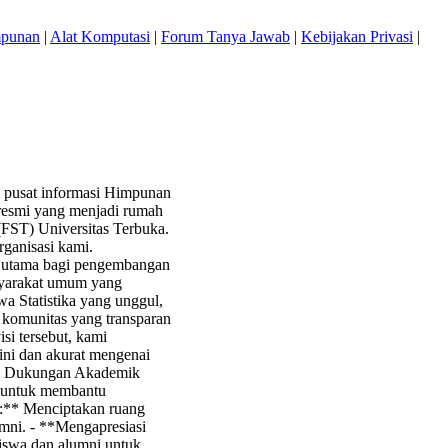
mpunan
|
Alat Komputasi
|
Forum Tanya Jawab
|
Kebijakan Privasi
|
 pusat informasi Himpunan
resmi yang menjadi rumah
(FST) Universitas Terbuka.
rganisasi kami.
tor utama bagi pengembangan
asyarakat umum yang
wa Statistika yang unggul,
n komunitas yang transparan
si tersebut, kami
ini dan akurat mengenai
kan Dukungan Akademik
r untuk membantu
:** Menciptakan ruang
umni. - **Mengapresiasi
siswa dan alumni untuk