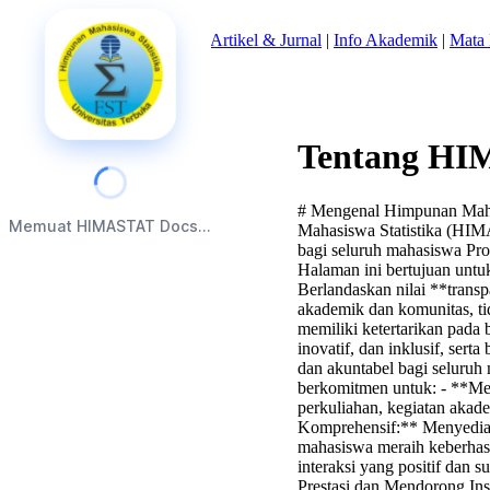
Beranda
|
Tentang Kami
|
Artikel & Jurnal
|
Info Akademik
|
Mata 
Tentang H
# Mengenal Himpunan Mahas
Memuat HIMASTAT Docs...
Mahasiswa Statistika (HIM
bagi seluruh mahasiswa Pro
Halaman ini bertujuan untuk
Berlandaskan nilai **transp
akademik dan komunitas, ti
memiliki ketertarikan pada 
inovatif, dan inklusif, ser
dan akuntabel bagi seluruh 
berkomitmen untuk: - **Men
perkuliahan, kegiatan aka
Komprehensif:** Menyediaka
mahasiswa meraih keberhas
interaksi yang positif dan
Prestasi dan Mendorong Ins