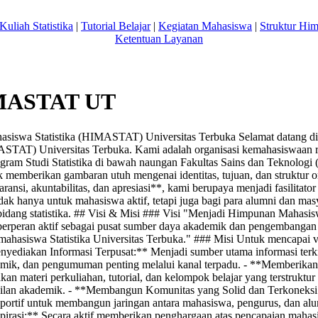
Kuliah Statistika
|
Tutorial Belajar
|
Kegiatan Mahasiswa
|
Struktur Hi
Ketentuan Layanan
IMASTAT UT
iswa Statistika (HIMASTAT) Universitas Terbuka Selamat datang di
ASTAT) Universitas Terbuka. Kami adalah organisasi kemahasiswaan 
gram Studi Statistika di bawah naungan Fakultas Sains dan Teknologi 
 memberikan gambaran utuh mengenai identitas, tujuan, dan struktur o
aransi, akuntabilitas, dan apresiasi**, kami berupaya menjadi fasilita
dak hanya untuk mahasiswa aktif, tetapi juga bagi para alumni dan m
bidang statistika. ## Visi & Misi ### Visi "Menjadi Himpunan Mahasis
ta berperan aktif sebagai pusat sumber daya akademik dan pengembanga
mahasiswa Statistika Universitas Terbuka." ### Misi Untuk mencapai vi
yediakan Informasi Terpusat:** Menjadi sumber utama informasi terk
demik, dan pengumuman penting melalui kanal terpadu. - **Memberi
n materi perkuliahan, tutorial, dan kelompok belajar yang terstruktu
ilan akademik. - **Membangun Komunitas yang Solid dan Terkoneksi
 suportif untuk membangun jaringan antara mahasiswa, pengurus, dan al
pirasi:** Secara aktif memberikan penghargaan atas pencapaian maha