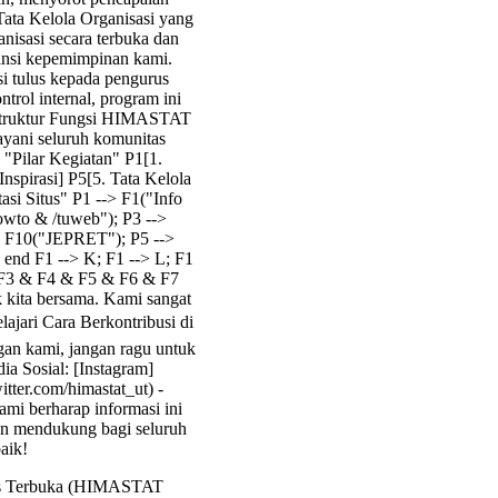
Tata Kelola Organisasi yang
nisasi secara terbuka dan
ransi kepemimpinan kami.
 tulus kepada pengurus
rol internal, program ini
i Struktur Fungsi HIMASTAT
ayani seluruh komunitas
Pilar Kegiatan" P1[1.
spirasi] P5[5. Tata Kelola
asi Situs" P1 --> F1("Info
owto & /tuweb"); P3 -->
 F10("JEPRET"); P5 -->
nd F1 --> K; F1 --> L; F1
 F3 & F4 & F5 & F6 & F7
 kita bersama. Kami sangat
lajari Cara Berkontribusi di
gan kami, jangan ragu untuk
dia Sosial: [Instagram]
itter.com/himastat_ut) -
ami berharap informasi ini
n mendukung bagi seluruh
aik!
itas Terbuka (HIMASTAT