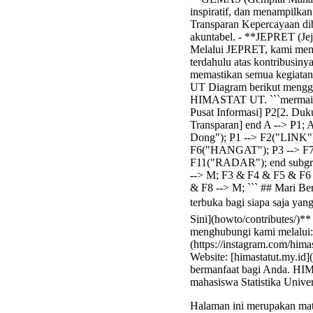
inspiratif, dan menampilka
Transparan Kepercayaan dib
akuntabel. - **JEPRET (Jej
Melalui JEPRET, kami memp
terdahulu atas kontribusin
memastikan semua kegiatan 
UT Diagram berikut menggam
HIMASTAT UT. ```mermaid 
Pusat Informasi] P2[2. Duk
Transparan] end A --> P1; A
Dong"); P1 --> F2("LINK");
F6("HANGAT"); P3 --> F7(
F11("RADAR"); end subgra
--> M; F3 & F4 & F5 & F6
& F8 --> M; ``` ## Mari B
terbuka bagi siapa saja yang
Sini](howto/contributes/)*
menghubungi kami melalui: 
(https://instagram.com/himas
Website: [himastatut.my.id]
bermanfaat bagi Anda. HIM
mahasiswa Statistika Unive
Halaman ini merupakan mate