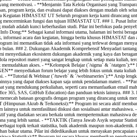
ng memotivasi. - **Menjamin Tata Kelola Organisasi yang Transpar
san, program kerja, dan evaluasi dapat diakses dengan mudah oleh sel
ama Kegiatan HIMASTAT UT Seluruh program kerja kami dirancang untuk
ng mencerminkan fungsi dan tujuan HIMASTAT UT. ### 1. Pusat Info
mudah adalah kunci keberhasilan studi. Pilar ini berfokus pada penyeb
 **Info Dong:** Sebagai kanal informasi utama, halaman ini berisi beraga
 informasi acara dan kegiatan, hingga berita khusus HIMASTAT dan 
ogram ini memastikan tidak ada informasi yang terlewat dengan meny
iap bulan. ### 2. Dukungan Akademik Komprehensif Menyadari tantang
kami menyediakan ekosistem dukungan akademik yang kaya dan beragam
ola repositori materi yang sangat lengkap untuk setiap mata kuliah, tero
k memudahkan akses. - **Kelompok Belajar (`/sigma` & `/statgen`):** 
 menyediakan forum belajar yang lebih fokus untuk mata kuliah s
i. - **Tutorial & Webinar (`/tuweb` & `/webinarseries`):** Arsip lengka
ainnya yang dapat diakses kapan saja untuk pendalaman materi. - **Pan
aat yang mendukung perkuliahan, seperti cara memanfaatkan email ma
Office 365, SAS, GitHub Education) dan panduan teknis lainnya. ### 
memecah batasan geografis dengan program yang dirancang untuk mem
(Himpunan Akrab & Terkoneksi):** Program ini secara aktif memban
 lainnya untuk memfasilitasi diskusi dan sosialisasi antar mahasiswa.
raktif yang diadakan secara berkala untuk mempertemukan mahasiswa 
na yang lebih santai. - **TAKTIK (Tanya Jawab Asyik seputar Statis
erbagai topik terkait statistika, baik akademik maupun non-akademik. 
ahan bakar utama. Pilar ini didedikasikan untuk merayakan pencapaian d
a Statistika):** Program ini secara khusus memberikan penghargaa