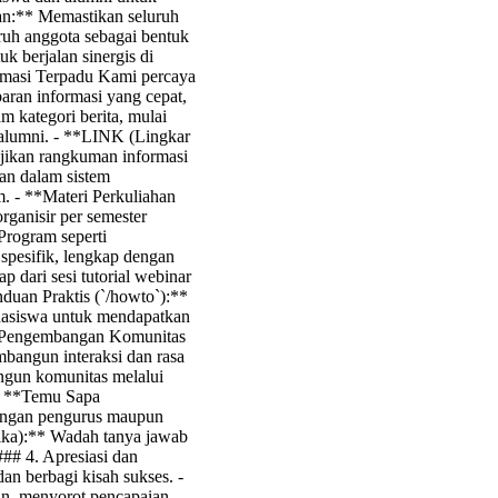
an:** Memastikan seluruh
uruh anggota sebagai bentuk
 berjalan sinergis di
rmasi Terpadu Kami percaya
aran informasi yang cepat,
m kategori berita, mulai
alumni. - **LINK (Lingkar
ajikan rangkuman informasi
an dalam sistem
. - **Materi Perkuliahan
rganisir per semester
Program seperti
pesifik, lengkap dengan
p dari sesi tutorial webinar
duan Praktis (`/howto`):**
hasiswa untuk mendapatkan
3. Pengembangan Komunitas
bangun interaksi dan rasa
gun komunitas melalui
 - **Temu Sapa
dengan pengurus maupun
tika):** Wadah tanya jawab
### 4. Apresiasi dan
an berbagi kisah sukses. -
n, menyorot pencapaian