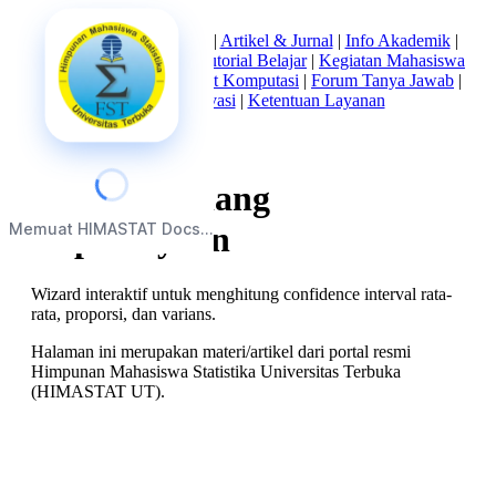
Beranda
|
Tentang Kami
|
Artikel & Jurnal
|
Info Akademik
|
Mata Kuliah Statistika
|
Tutorial Belajar
|
Kegiatan Mahasiswa
|
Struktur Himpunan
|
Alat Komputasi
|
Forum Tanya Jawab
|
Kebijakan Privasi
|
Ketentuan Layanan
Estimasi Selang
Memuat HIMASTAT Docs...
Kepercayaan
Wizard interaktif untuk menghitung confidence interval rata-
rata, proporsi, dan varians.
Halaman ini merupakan materi/artikel dari portal resmi
Himpunan Mahasiswa Statistika Universitas Terbuka
(HIMASTAT UT).