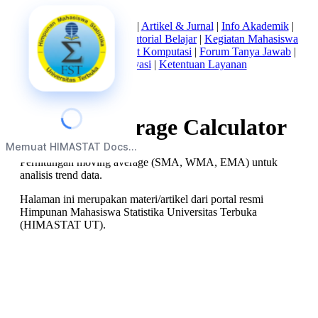
Beranda
|
Tentang Kami
|
Artikel & Jurnal
|
Info Akademik
|
Mata Kuliah Statistika
|
Tutorial Belajar
|
Kegiatan Mahasiswa
|
Struktur Himpunan
|
Alat Komputasi
|
Forum Tanya Jawab
|
Kebijakan Privasi
|
Ketentuan Layanan
Moving Average Calculator
Memuat HIMASTAT Docs...
Perhitungan moving average (SMA, WMA, EMA) untuk
analisis trend data.
Halaman ini merupakan materi/artikel dari portal resmi
Himpunan Mahasiswa Statistika Universitas Terbuka
(HIMASTAT UT).