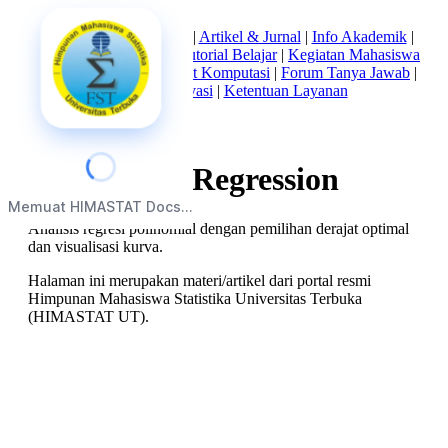
Beranda
|
Tentang Kami
|
Artikel & Jurnal
|
Info Akademik
|
Mata Kuliah Statistika
|
Tutorial Belajar
|
Kegiatan Mahasiswa
|
Struktur Himpunan
|
Alat Komputasi
|
Forum Tanya Jawab
|
Kebijakan Privasi
|
Ketentuan Layanan
Polynomial Regression
Memuat HIMASTAT Docs...
Analisis regresi polinomial dengan pemilihan derajat optimal
dan visualisasi kurva.
Halaman ini merupakan materi/artikel dari portal resmi
Himpunan Mahasiswa Statistika Universitas Terbuka
(HIMASTAT UT).