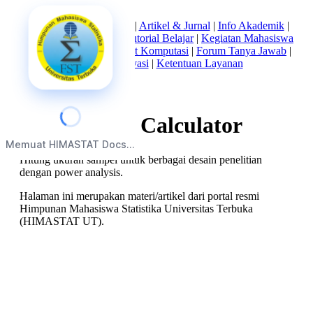
Beranda
|
Tentang Kami
|
Artikel & Jurnal
|
Info Akademik
|
Mata Kuliah Statistika
|
Tutorial Belajar
|
Kegiatan Mahasiswa
|
Struktur Himpunan
|
Alat Komputasi
|
Forum Tanya Jawab
|
Kebijakan Privasi
|
Ketentuan Layanan
Sample Size Calculator
Memuat HIMASTAT Docs...
Hitung ukuran sampel untuk berbagai desain penelitian
dengan power analysis.
Halaman ini merupakan materi/artikel dari portal resmi
Himpunan Mahasiswa Statistika Universitas Terbuka
(HIMASTAT UT).