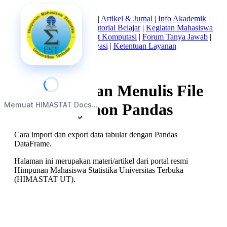
Beranda
|
Tentang Kami
|
Artikel & Jurnal
|
Info Akademik
|
Mata Kuliah Statistika
|
Tutorial Belajar
|
Kegiatan Mahasiswa
|
Struktur Himpunan
|
Alat Komputasi
|
Forum Tanya Jawab
|
Kebijakan Privasi
|
Ketentuan Layanan
Membaca dan Menulis File
Memuat HIMASTAT Docs...
CSV di Python Pandas
Cara import dan export data tabular dengan Pandas
DataFrame.
Halaman ini merupakan materi/artikel dari portal resmi
Himpunan Mahasiswa Statistika Universitas Terbuka
(HIMASTAT UT).