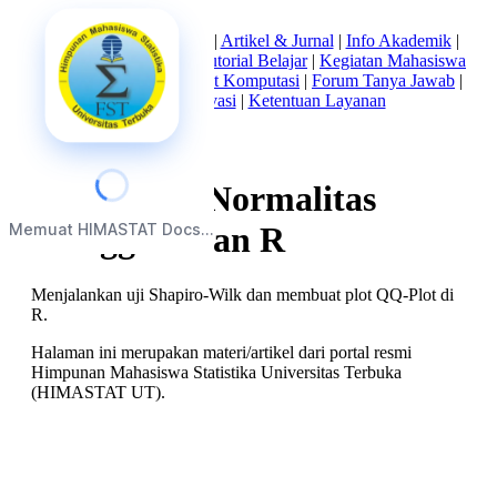
Beranda
|
Tentang Kami
|
Artikel & Jurnal
|
Info Akademik
|
Mata Kuliah Statistika
|
Tutorial Belajar
|
Kegiatan Mahasiswa
|
Struktur Himpunan
|
Alat Komputasi
|
Forum Tanya Jawab
|
Kebijakan Privasi
|
Ketentuan Layanan
Uji Asumsi Normalitas
Memuat HIMASTAT Docs...
Menggunakan R
Menjalankan uji Shapiro-Wilk dan membuat plot QQ-Plot di
R.
Halaman ini merupakan materi/artikel dari portal resmi
Himpunan Mahasiswa Statistika Universitas Terbuka
(HIMASTAT UT).