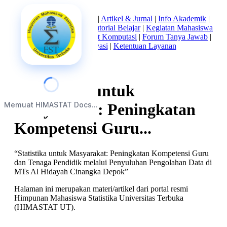
Beranda
|
Tentang Kami
|
Artikel & Jurnal
|
Info Akademik
|
Mata Kuliah Statistika
|
Tutorial Belajar
|
Kegiatan Mahasiswa
|
Struktur Himpunan
|
Alat Komputasi
|
Forum Tanya Jawab
|
Kebijakan Privasi
|
Ketentuan Layanan
“Statistika untuk
Memuat HIMASTAT Docs...
Masyarakat: Peningkatan
Kompetensi Guru...
“Statistika untuk Masyarakat: Peningkatan Kompetensi Guru
dan Tenaga Pendidik melalui Penyuluhan Pengolahan Data di
MTs Al Hidayah Cinangka Depok”
Halaman ini merupakan materi/artikel dari portal resmi
Himpunan Mahasiswa Statistika Universitas Terbuka
(HIMASTAT UT).