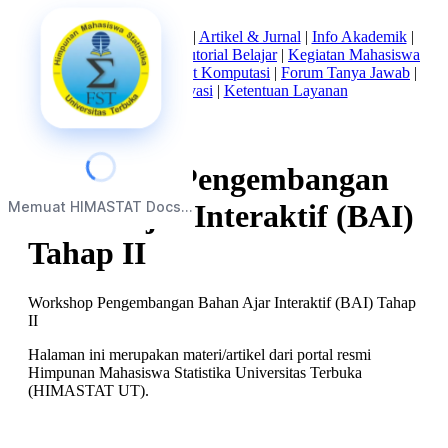
Beranda
|
Tentang Kami
|
Artikel & Jurnal
|
Info Akademik
|
Mata Kuliah Statistika
|
Tutorial Belajar
|
Kegiatan Mahasiswa
|
Struktur Himpunan
|
Alat Komputasi
|
Forum Tanya Jawab
|
Kebijakan Privasi
|
Ketentuan Layanan
Workshop Pengembangan
Memuat HIMASTAT Docs...
Bahan Ajar Interaktif (BAI)
Tahap II
Workshop Pengembangan Bahan Ajar Interaktif (BAI) Tahap
II
Halaman ini merupakan materi/artikel dari portal resmi
Himpunan Mahasiswa Statistika Universitas Terbuka
(HIMASTAT UT).